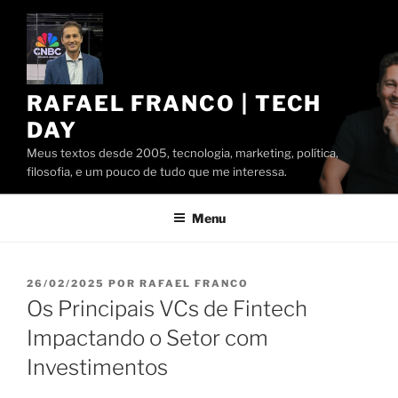
Pular
para
o
conteúdo
RAFAEL FRANCO | TECH
DAY
Meus textos desde 2005, tecnologia, marketing, política,
filosofia, e um pouco de tudo que me interessa.
Menu
PUBLICADO
26/02/2025
POR
RAFAEL FRANCO
EM
Os Principais VCs de Fintech
Impactando o Setor com
Investimentos