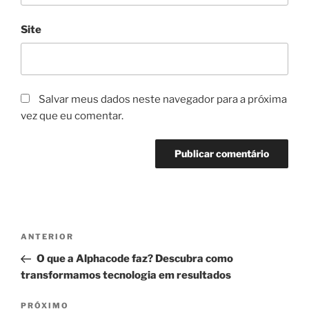
Site
Salvar meus dados neste navegador para a próxima
vez que eu comentar.
Navegação
Post
ANTERIOR
de
anterior
O que a Alphacode faz? Descubra como
Post
transformamos tecnologia em resultados
Próximo
PRÓXIMO