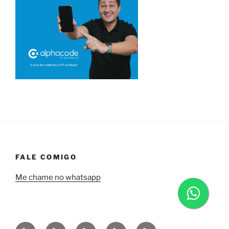
FALE COMIGO
Me chame no whatsapp
Quem
Minha
Contrate
Soluções
Tecnologia