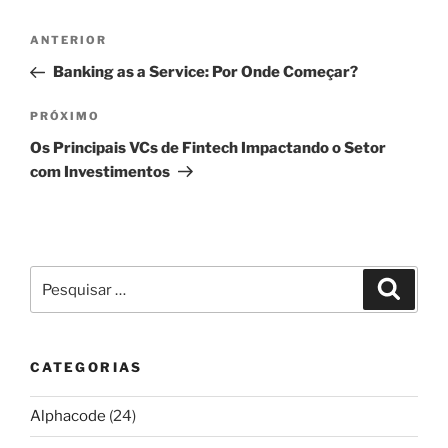
Navegação
Post
ANTERIOR
de
anterior
Banking as a Service: Por Onde Começar?
Post
Próximo
PRÓXIMO
post
Os Principais VCs de Fintech Impactando o Setor
com Investimentos
Pesquisar
Pesqui
por:
CATEGORIAS
Alphacode
(24)