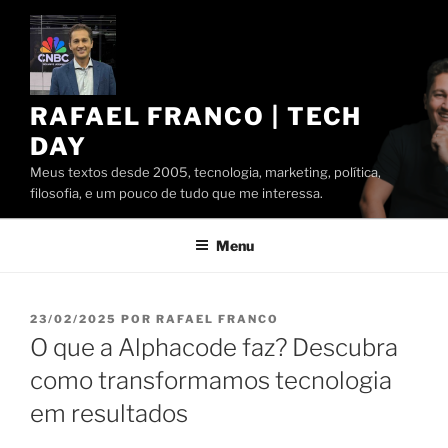
Pular
para
o
conteúdo
RAFAEL FRANCO | TECH
DAY
Meus textos desde 2005, tecnologia, marketing, política,
filosofia, e um pouco de tudo que me interessa.
Menu
PUBLICADO
23/02/2025
POR
RAFAEL FRANCO
EM
O que a Alphacode faz? Descubra
como transformamos tecnologia
em resultados