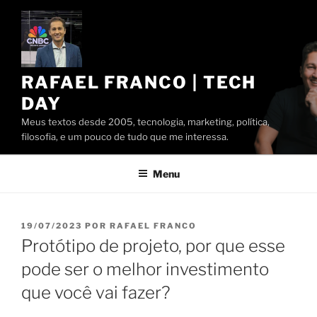
Pular
para
o
conteúdo
RAFAEL FRANCO | TECH
DAY
Meus textos desde 2005, tecnologia, marketing, política,
filosofia, e um pouco de tudo que me interessa.
Menu
PUBLICADO
19/07/2023
POR
RAFAEL FRANCO
EM
Protótipo de projeto, por que esse
pode ser o melhor investimento
que você vai fazer?