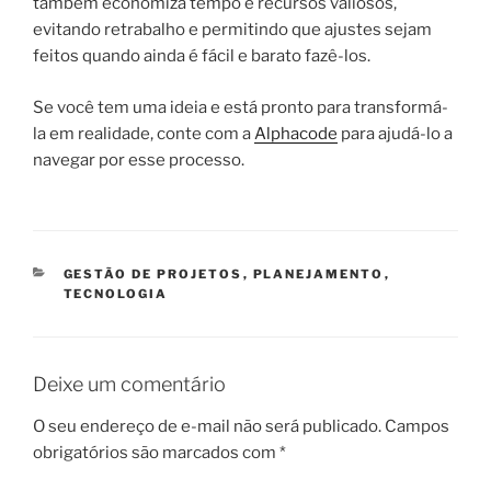
também economiza tempo e recursos valiosos,
evitando retrabalho e permitindo que ajustes sejam
feitos quando ainda é fácil e barato fazê-los.
Se você tem uma ideia e está pronto para transformá-
la em realidade, conte com a
Alphacode
para ajudá-lo a
navegar por esse processo.
CATEGORIAS
GESTÃO DE PROJETOS
,
PLANEJAMENTO
,
TECNOLOGIA
Deixe um comentário
O seu endereço de e-mail não será publicado.
Campos
obrigatórios são marcados com
*