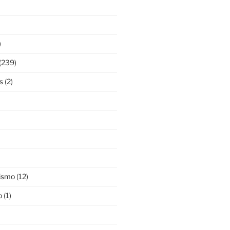
)
(239)
s
(2)
ismo
(12)
o
(1)