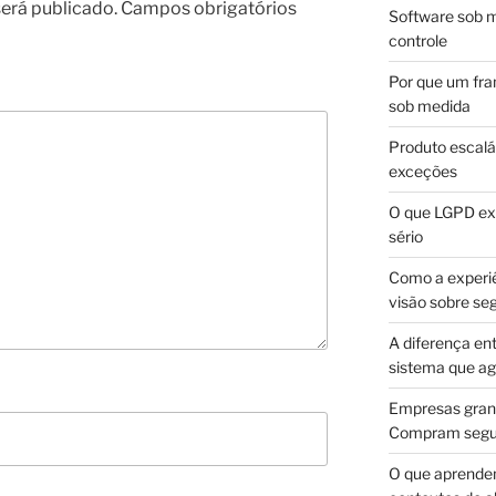
erá publicado.
Campos obrigatórios
Software sob m
controle
Por que um fra
sob medida
Produto escalá
exceções
O que LGPD exi
sério
Como a experi
visão sobre se
A diferença en
sistema que a
Empresas gran
Compram segur
O que aprende