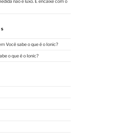
edida não é luxo. É encaixe com o
OS
em
Você sabe o que é o Ionic?
abe o que é o Ionic?