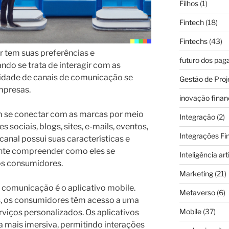
Filhos
(1)
Fintech
(18)
Fintechs
(43)
r tem suas preferências e
futuro dos pa
do se trata de interagir com as
rsidade de canais de comunicação se
Gestão de Proj
mpresas.
inovação finan
m se conectar com as marcas por meio
Integração
(2)
 sociais, blogs, sites, e-mails, eventos,
Integrações Fi
 canal possui suas características e
ante compreender como eles se
Inteligência arti
os consumidores.
Marketing
(21)
 comunicação é o aplicativo mobile.
Metaverso
(6)
 os consumidores têm acesso a uma
Mobile
(37)
rviços personalizados. Os aplicativos
mais imersiva, permitindo interações