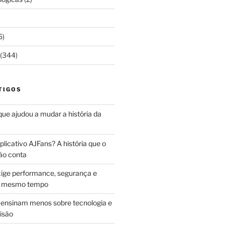
5)
(344)
TIGOS
 que ajudou a mudar a história da
licativo AJFans? A história que o
ão conta
ige performance, segurança e
ao mesmo tempo
ensinam menos sobre tecnologia e
isão