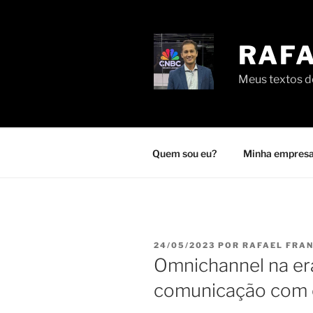
Pular
para
o
RAFA
conteúdo
Meus textos de
Quem sou eu?
Minha empresa
PUBLICADO
24/05/2023
POR
RAFAEL FRA
EM
Omnichannel na era
comunicação com 