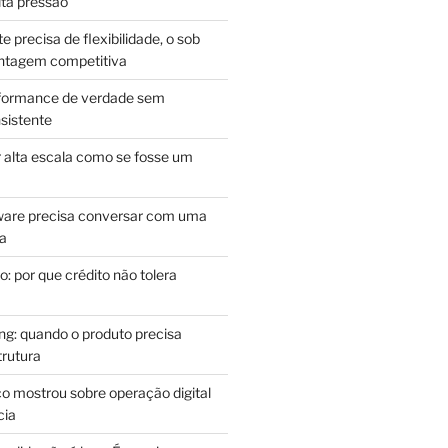
lta pressão
e precisa de flexibilidade, o sob
antagem competitiva
rformance de verdade sem
sistente
r alta escala como se fosse um
m
ware precisa conversar com uma
ca
: por que crédito não tolera
g: quando o produto precisa
rutura
o mostrou sobre operação digital
cia