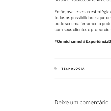
Então, avalie se sua estratég
todas as possibilidades que um
pode ser uma ferramenta poder
com seus clientes e proporcio
#Omnichannel
#ExperiênciaD
CATEGORIAS
TECNOLOGIA
Deixe um comentário