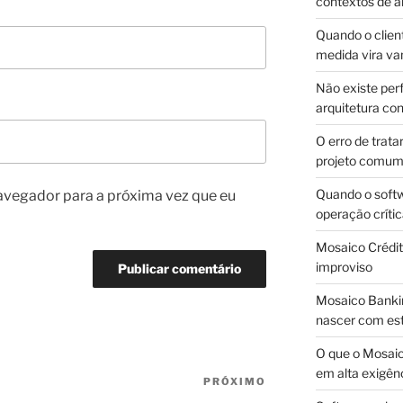
contextos de a
Quando o client
medida vira v
Não existe pe
arquitetura con
O erro de trata
projeto comu
Quando o soft
avegador para a próxima vez que eu
operação críti
Mosaico Crédito
improviso
Mosaico Bankin
nascer com est
O que o Mosaic
em alta exigên
PRÓXIMO
Próximo