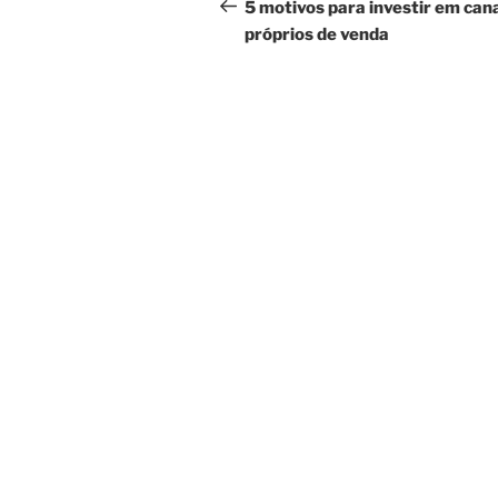
de
anterior
5 motivos para investir em can
próprios de venda
Post