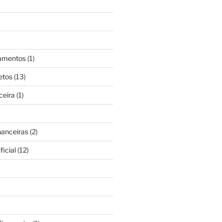
gamentos
(1)
etos
(13)
ceira
(1)
nanceiras
(2)
ficial
(12)