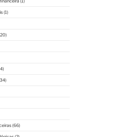
inanceira
(1)
is
(1)
20)
4)
34)
ceiras
(66)
lógicas
(2)