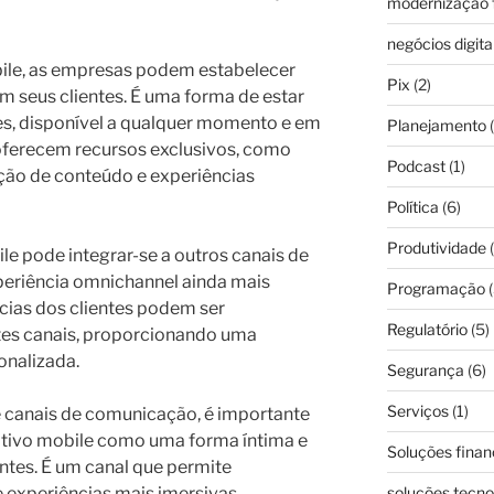
modernização f
negócios digita
bile, as empresas podem estabelecer
Pix
(2)
 seus clientes. É uma forma de estar
es, disponível a qualquer momento e em
Planejamento
(
 oferecem recursos exclusivos, como
Podcast
(1)
ação de conteúdo e experiências
Política
(6)
Produtividade
(
le pode integrar-se a outros canais de
eriência omnichannel ainda mais
Programação
(
cias dos clientes podem ser
Regulatório
(5)
ntes canais, proporcionando uma
onalizada.
Segurança
(6)
Serviços
(1)
e canais de comunicação, é importante
cativo mobile como uma forma íntima e
Soluções finan
entes. É um canal que permite
 experiências mais imersivas.
soluções tecno