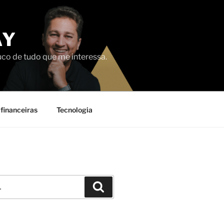
AY
uco de tudo que me interessa.
financeiras
Tecnologia
Pesquisar