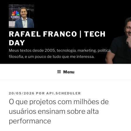
Pular
para
o
conteúdo
RAFAEL FRANCO | TECH
DAY
Meus textos desde 2005, tecnologia, marketing, política,
filosofia, e um pouco de tudo que me interessa.
Menu
PUBLICADO
20/05/2026
POR
API.SCHEDULER
EM
O que projetos com milhões de
usuários ensinam sobre alta
performance