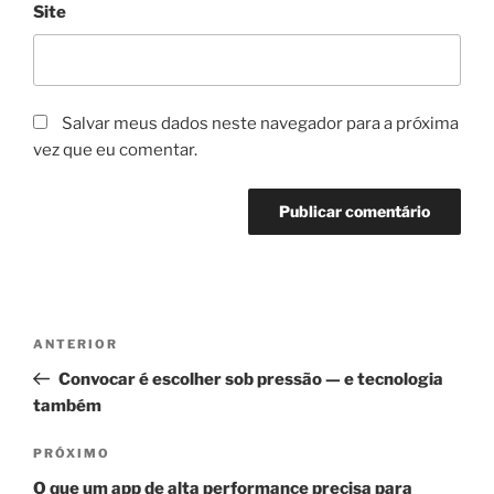
Site
Salvar meus dados neste navegador para a próxima
vez que eu comentar.
Navegação
Post
ANTERIOR
de
anterior
Convocar é escolher sob pressão — e tecnologia
Post
também
Próximo
PRÓXIMO
post
O que um app de alta performance precisa para