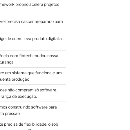
mework próprio acelera projetos
vel precisa nascer preparado para
ge de quem leva produto digital a
ência com fintech mudou nossa
gurança
tre um sistema que funciona e um
guenta produção
des não compram só software.
ança de execução.
mos construindo software para
lta pressão
e precisa de flexibilidade, o sob