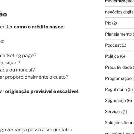
modernização f
negócios digita
ção
Pix
(2)
tender
como o crédito nasce
.
Planejamento
(
o:
Podcast
(1)
marketing pago?
Política
(6)
aquisição?
Produtividade
(
izada ou manual?
ar proporcionalmente o custo?
Programação
(
Regulatório
(5)
ter
originação previsível e escalável
.
Segurança
(6)
Serviços
(1)
Soluções finan
 governança passa a ser um fator
soluções tecno