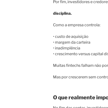
Por fim, investidores e credor
disciplina.
Como a empresa controla:
• custo de aquisição
• margem da carteira
• inadimplência
• crescimento versus capital d
Muitas fintechs falham não por
Mas por crescerem sem control
O que realmente imp
No fim das contas, investidor