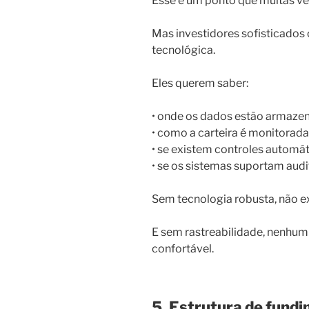
Esse é um ponto que muitas ve
Mas investidores sofisticados
tecnológica.
Eles querem saber:
• onde os dados estão armaze
• como a carteira é monitorada
• se existem controles automá
• se os sistemas suportam audi
Sem tecnologia robusta, não ex
E sem rastreabilidade, nenhum 
confortável.
5. Estrutura de fundi