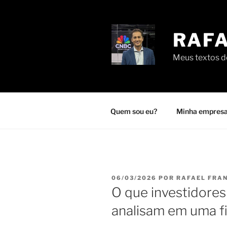
Pular
para
o
RAFA
conteúdo
Meus textos de
Quem sou eu?
Minha empresa
PUBLICADO
06/03/2026
POR
RAFAEL FRA
EM
O que investidores
analisam em uma f