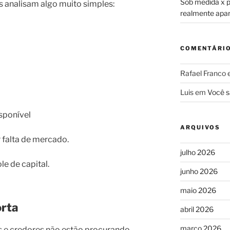
Sob medida x pr
es analisam algo muito simples:
realmente apa
COMENTÁRI
Rafael Franco
Luis
em
Você s
isponível
ARQUIVOS
 falta de mercado.
julho 2026
e de capital.
junho 2026
maio 2026
orta
abril 2026
março 2026
es e credores não estão procurando