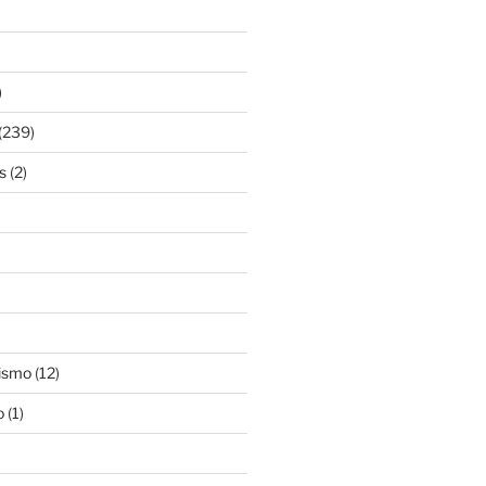
)
(239)
s
(2)
ismo
(12)
o
(1)