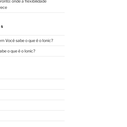
onto: onde a flexibilidade
rece
OS
em
Você sabe o que é o Ionic?
abe o que é o Ionic?