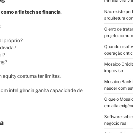
medida vira v
Não existe pe
r
como a fintech se financia
.
arquitetura con
:
O erro de trata
projeto comu
l próprio?
Quando o soft
 dívida?
operação críti
al?
ing?
Mosaico Crédito
improviso
equity costuma ter limites.
Mosaico Bankin
nascer com est
 com inteligência ganha capacidade de
O que o Mosaic
em alta exigên
Software sob m
ra
negócio real