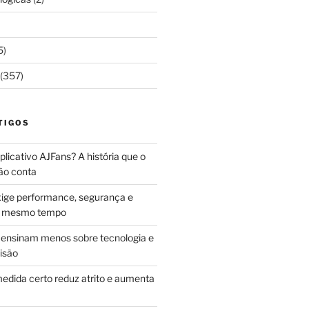
5)
(357)
TIGOS
licativo AJFans? A história que o
ão conta
ige performance, segurança e
ao mesmo tempo
ensinam menos sobre tecnologia e
isão
edida certo reduz atrito e aumenta