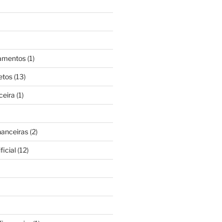
gamentos
(1)
etos
(13)
ceira
(1)
nanceiras
(2)
ficial
(12)