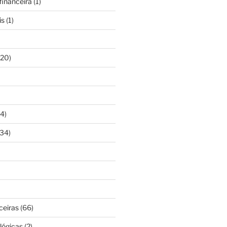
inanceira
(1)
is
(1)
20)
4)
34)
ceiras
(66)
lógicas
(2)