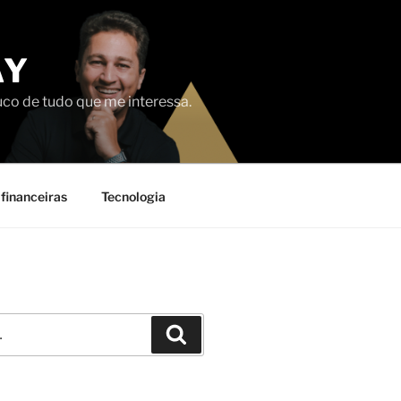
AY
uco de tudo que me interessa.
financeiras
Tecnologia
Pesquisar