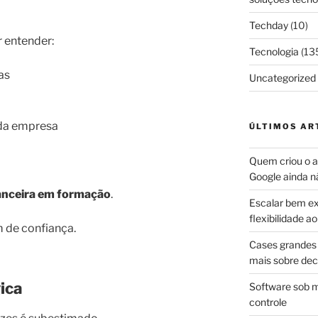
Techday
(10)
 entender:
Tecnologia
(13
as
Uncategorized
a da empresa
ÚLTIMOS AR
Quem criou o ap
Google ainda n
nanceira em formação
.
Escalar bem ex
flexibilidade 
m de confiança.
Cases grandes 
mais sobre dec
ica
Software sob m
controle