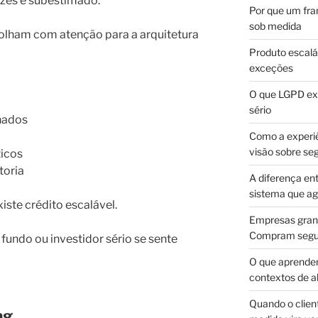
zes é subestimado.
Por que um fra
sob medida
 olham com atenção para a arquitetura
Produto escalá
exceções
O que LGPD exi
sério
nados
Como a experi
visão sobre se
ticos
toria
A diferença en
sistema que a
iste crédito escalável.
Empresas gran
Compram segur
fundo ou investidor sério se sente
O que aprende
contextos de a
Quando o client
ng