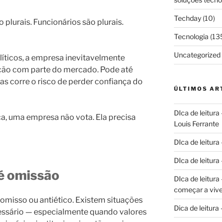
Techday
(10)
 plurais. Funcionários são plurais.
Tecnologia
(13
Uncategorized
íticos, a empresa inevitavelmente
ação com parte do mercado. Pode até
s corre o risco de perder confiança do
ÚLTIMOS AR
DIca de leitura
ca, uma empresa não vota. Ela precisa
Louis Ferrante
DIca de leitura
DIca de leitur
é omissão
DIca de leitur
começar a vive
r omisso ou antiético. Existem situações
Dica de leitura
ssário — especialmente quando valores