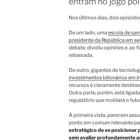
entram no jogo pol
Nos últimos dias, dois episód
De um lado, uma
escola de sa
presidente da República em seu
debate, dividiu opiniões e, ao 
rebaixada.
De outro, gigantes de tecnolo
investimentos bilionários em int
recursos é claramente destinada
Outra parte, porém, está ligada
regulatório que moldará o futu
À primeira vista, parecem ass
ponto em comum relevante par
estratégico de se posicionar 
sem avaliar profundamente a