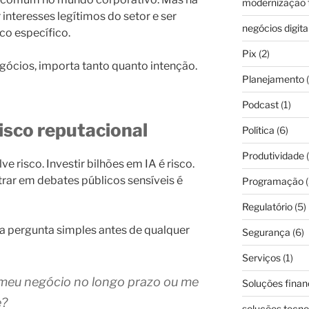
modernização f
interesses legítimos do setor e ser
negócios digita
co específico.
Pix
(2)
ócios, importa tanto quanto intenção.
Planejamento
(
Podcast
(1)
isco reputacional
Política
(6)
Produtividade
(
e risco. Investir bilhões em IA é risco.
trar em debates públicos sensíveis é
Programação
(
Regulatório
(5)
a pergunta simples antes de qualquer
Segurança
(6)
Serviços
(1)
meu negócio no longo prazo ou me
Soluções finan
e?
soluções tecno