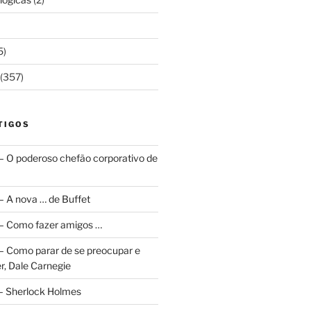
5)
(357)
TIGOS
 – O poderoso chefão corporativo de
 – A nova … de Buffet
a – Como fazer amigos …
a – Como parar de se preocupar e
r, Dale Carnegie
 – Sherlock Holmes