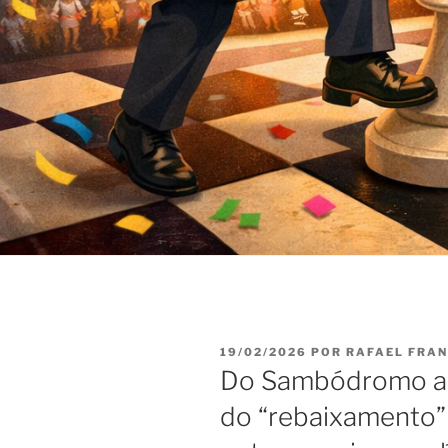
PUBLICADO
19/02/2026
POR
RAFAEL FRA
EM
Do Sambódromo ao V
do “rebaixamento