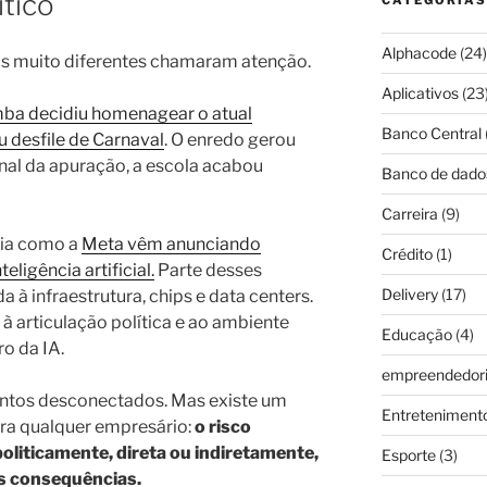
ítico
CATEGORIAS
Alphacode
(24)
ios muito diferentes chamaram atenção.
Aplicativos
(23
mba decidiu homenagear o atual
Banco Central
 desfile de Carnaval
. O enredo gerou
final da apuração, a escola acabou
Banco de dado
Carreira
(9)
gia como a
Meta vêm anunciando
Crédito
(1)
eligência artificial.
Parte desses
Delivery
(17)
 à infraestrutura, chips e data centers.
 à articulação política e ao ambiente
Educação
(4)
ro da IA.
empreendedor
untos desconectados. Mas existe um
Entreteniment
a qualquer empresário:
o risco
politicamente, direta ou indiretamente,
Esporte
(3)
s consequências.