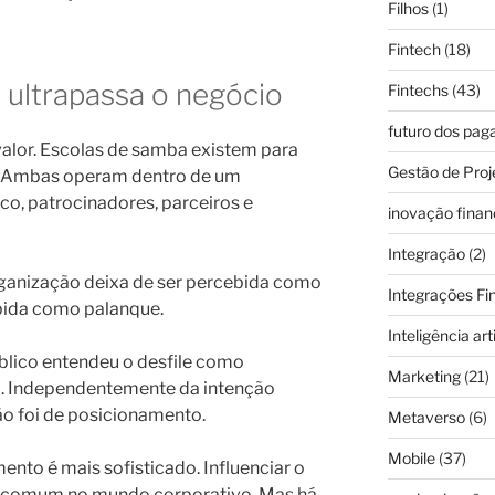
Filhos
(1)
Fintech
(18)
 ultrapassa o negócio
Fintechs
(43)
futuro dos pa
alor. Escolas de samba existem para
Gestão de Proj
o. Ambas operam dentro de um
co, patrocinadores, parceiros e
inovação finan
Integração
(2)
ganização deixa de ser percebida como
Integrações Fi
ebida como palanque.
Inteligência arti
úblico entendeu o desfile como
Marketing
(21)
ta. Independentemente da intenção
ção foi de posicionamento.
Metaverso
(6)
Mobile
(37)
ento é mais sofisticado. Influenciar o
ca comum no mundo corporativo. Mas há