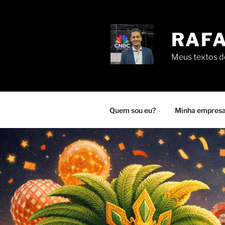
Pular
para
o
RAFA
conteúdo
Meus textos de
Quem sou eu?
Minha empresa