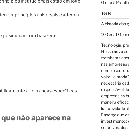
incípios institucionais estão em jogo.
O que é Parall
Teste
ender princípios universais e aderir a
A historia das 
10 Great Open
 posicionar com base em:
Tecnologia, pre
Nesse novo cená
trombetas apo
nas empresas p
como escutei d
voltou a moda”
necessária cad
responsável dos
publicamente a lideranças específicas.
empresas na bu
maneira eficaz
lucratividade a
Enxergo que es
 que não aparece na
investimentos 
serão gerados, 