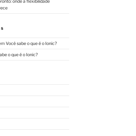
onto: onde a flexibilidade
rece
OS
em
Você sabe o que é o Ionic?
abe o que é o Ionic?