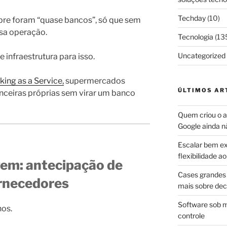
Techday
(10)
pre foram “quase bancos”, só que sem
ssa operação.
Tecnologia
(13
Uncategorized
 infraestrutura para isso.
king as a Service,
supermercados
ÚLTIMOS AR
nceiras próprias sem virar um banco
Quem criou o ap
Google ainda n
Escalar bem ex
flexibilidade 
gem: antecipação de
Cases grandes 
ornecedores
mais sobre dec
Software sob m
hos.
controle