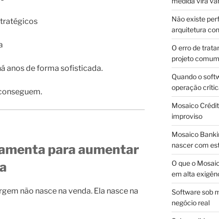
medida vira v
Não existe pe
stratégicos
arquitetura con
a
O erro de trata
projeto comu
á anos de forma sofisticada.
Quando o soft
operação críti
 conseguem.
Mosaico Crédito
improviso
Mosaico Bankin
nascer com est
ramenta para aumentar
O que o Mosaic
a
em alta exigên
gem não nasce na venda. Ela nasce na
Software sob m
negócio real