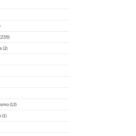
)
(239)
s
(2)
ismo
(12)
o
(1)