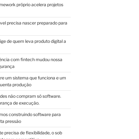
mework próprio acelera projetos
vel precisa nascer preparado para
ge de quem leva produto digital a
ência com fintech mudou nossa
gurança
tre um sistema que funciona e um
guenta produção
des não compram só software.
ança de execução.
mos construindo software para
lta pressão
e precisa de flexibilidade, o sob