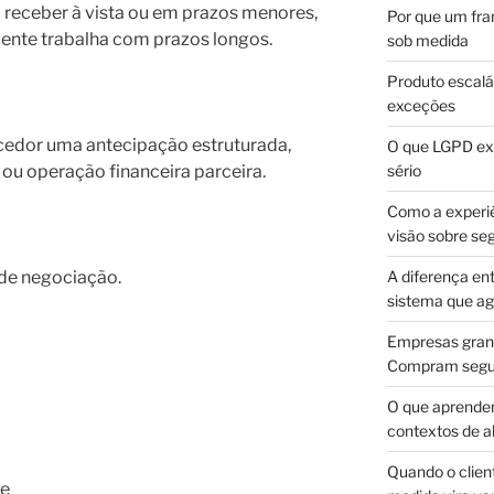
receber à vista ou em prazos menores,
Por que um fra
nte trabalha com prazos longos.
sob medida
Produto escalá
exceções
cedor uma antecipação estruturada,
O que LGPD exi
 ou operação financeira parceira.
sério
Como a experi
visão sobre se
de negociação.
A diferença en
sistema que a
Empresas gran
Compram segur
O que aprende
contextos de a
Quando o client
me