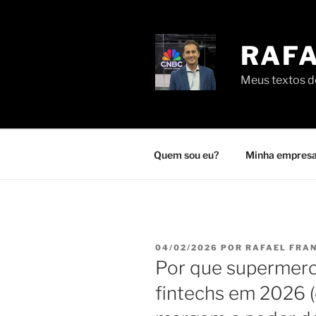
Pular
para
o
RAFA
conteúdo
Meus textos de
Quem sou eu?
Minha empresa
PUBLICADO
04/02/2026
POR
RAFAEL FRA
EM
Por que supermerc
fintechs em 2026 