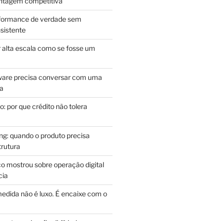
antagem competitiva
rformance de verdade sem
sistente
r alta escala como se fosse um
m
ware precisa conversar com uma
ca
: por que crédito não tolera
g: quando o produto precisa
rutura
o mostrou sobre operação digital
cia
edida não é luxo. É encaixe com o