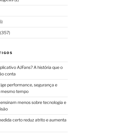
5)
(357)
TIGOS
licativo AJFans? A história que o
ão conta
ige performance, segurança e
ao mesmo tempo
ensinam menos sobre tecnologia e
isão
edida certo reduz atrito e aumenta