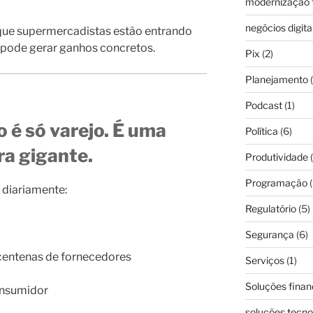
modernização f
negócios digita
r que supermercadistas estão entrando
pode gerar ganhos concretos.
Pix
(2)
Planejamento
(
Podcast
(1)
é só varejo. É uma
Política
(6)
ra gigante.
Produtividade
(
Programação
(
diariamente:
Regulatório
(5)
Segurança
(6)
centenas de fornecedores
Serviços
(1)
Soluções finan
onsumidor
soluções tecno