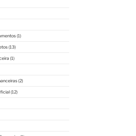
gamentos
(1)
etos
(13)
ceira
(1)
nanceiras
(2)
ficial
(12)