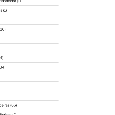
inanceira
(1)
is
(1)
20)
4)
34)
ceiras
(66)
lógicas
(2)