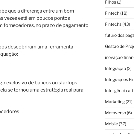
Filhos
(1)
be que a diferença entre um bom
Fintech
(18)
tas vezes está em poucos pontos
Fintechs
(43)
m fornecedores, no prazo de pagamento
futuro dos pa
Gestão de Proj
upos descobriram uma ferramenta
equação:
inovação finan
Integração
(2)
Integrações Fi
go exclusivo de bancos ou startups.
la se tornou uma estratégia real para:
Inteligência arti
Marketing
(21)
necedores
Metaverso
(6)
Mobile
(37)