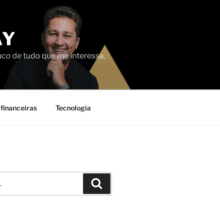
AY
uco de tudo que me interessa.
financeiras
Tecnologia
Pesquisar