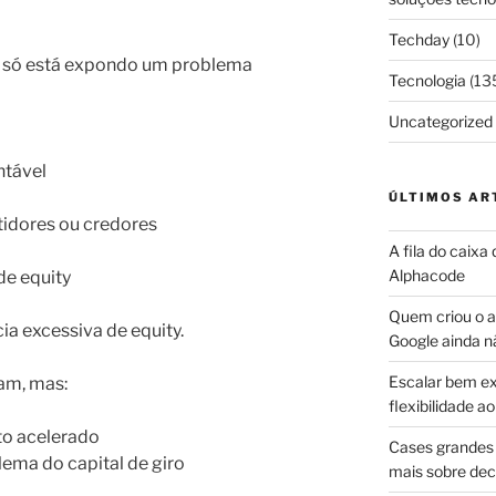
Techday
(10)
a só está expondo um problema
Tecnologia
(13
Uncategorized
ntável
ÚLTIMOS AR
stidores ou credores
A fila do caixa
Alphacode
de equity
Quem criou o ap
ia excessiva de equity.
Google ainda n
Escalar bem ex
am, mas:
flexibilidade 
to acelerado
Cases grandes 
ema do capital de giro
mais sobre dec