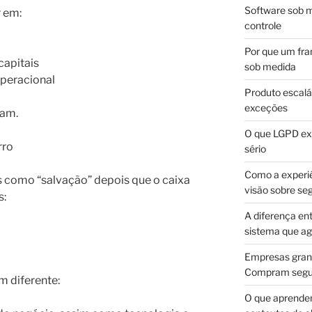
Software sob m
 em:
controle
Por que um fra
capitais
sob medida
operacional
Produto escalá
exceções
vam.
O que LGPD exi
rro
sério
Como a experi
 como “salvação” depois que o caixa
visão sobre se
s:
A diferença en
sistema que a
Empresas gran
Compram segur
m diferente:
O que aprende