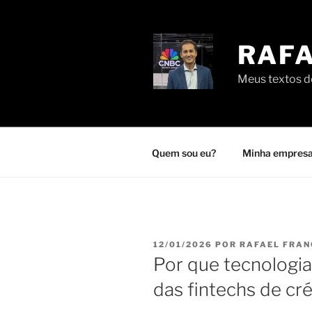
Pular
para
o
RAFA
conteúdo
Meus textos de
Quem sou eu?
Minha empresa
PUBLICADO
12/01/2026
POR
RAFAEL FRA
EM
Por que tecnologia
das fintechs de cr