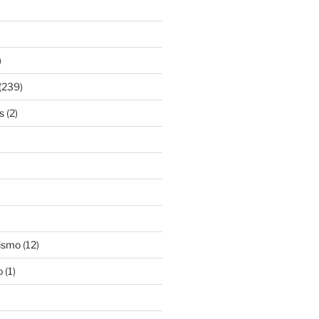
)
(239)
s
(2)
ismo
(12)
o
(1)