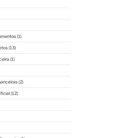
gamentos
(1)
etos
(13)
ceira
(1)
nanceiras
(2)
ficial
(12)