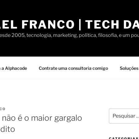
EL FRANCO | TECH D
sde 2005, tecnologia, marketing, política, filosofia, e um po
 a Alphacode
Contrate uma consultoria comigo
Soluções 
NCO
Pesquisar
 não é o maior gargalo
por:
édito
CATEGORIAS