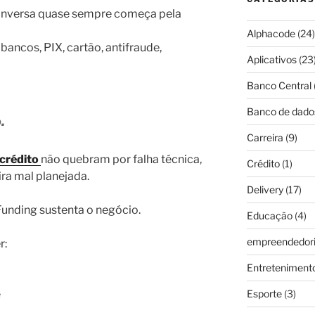
conversa quase sempre começa pela
Alphacode
(24)
bancos, PIX, cartão, antifraude,
Aplicativos
(23
Banco Central
Banco de dado
.
Carreira
(9)
 crédito
não quebram por falha técnica,
Crédito
(1)
ra mal planejada.
Delivery
(17)
Funding sustenta o negócio.
Educação
(4)
empreendedor
r:
Entreteniment
e
Esporte
(3)