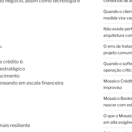
 do negócio, assim como tecnologia e
contextos de a
Quando o client
medida vira v
Não existe pe
arquitetura con
.
O erro de trata
projeto comu
 crédito é:
Quando o soft
 estratégico
operação críti
rescimento
Mosaico Crédito
pensando em escala financeira
improviso
Mosaico Bankin
nascer com est
O que o Mosaic
em alta exigên
mais resiliente