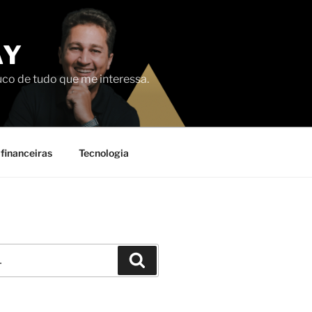
AY
uco de tudo que me interessa.
financeiras
Tecnologia
Pesquisar