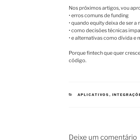
Nos próximos artigos, vou apr
• erros comuns de funding
• quando equity deixa de ser a
• como decisões técnicas imp
• e alternativas como dívida e
Porque fintech que quer cresce
código.
CATEGORIAS
APLICATIVOS
,
INTEGRAÇÕ
Deixe um comentário