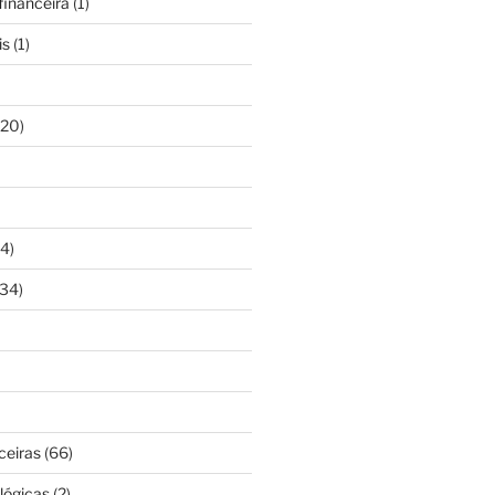
inanceira
(1)
is
(1)
20)
4)
34)
ceiras
(66)
lógicas
(2)