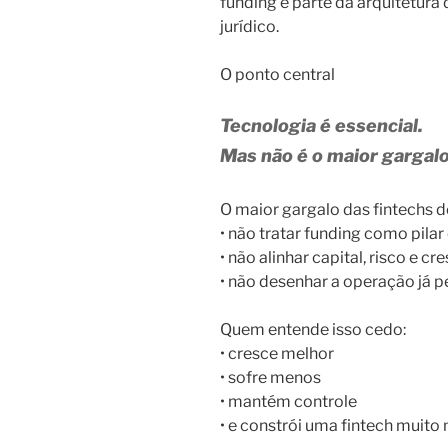
funding é parte da arquitetura
jurídico.
O ponto central
Tecnologia é essencial.
Mas não é o maior gargalo
O maior gargalo das fintechs de
• não tratar funding como pilar
• não alinhar capital, risco e c
• não desenhar a operação já 
Quem entende isso cedo:
• cresce melhor
• sofre menos
• mantém controle
• e constrói uma fintech muito 