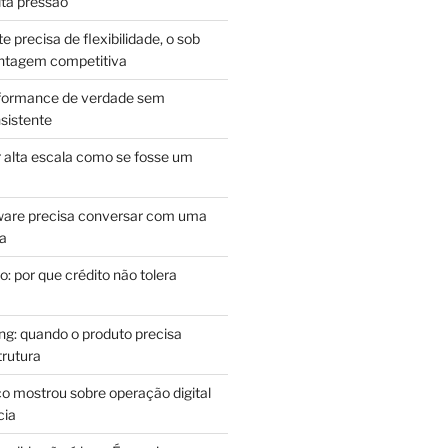
lta pressão
e precisa de flexibilidade, o sob
antagem competitiva
rformance de verdade sem
sistente
r alta escala como se fosse um
m
ware precisa conversar com uma
ca
: por que crédito não tolera
g: quando o produto precisa
rutura
o mostrou sobre operação digital
cia