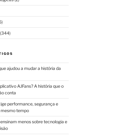
5)
(344)
TIGOS
 que ajudou a mudar a história da
licativo AJFans? A história que o
ão conta
ige performance, segurança e
ao mesmo tempo
ensinam menos sobre tecnologia e
isão