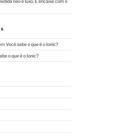
edida não é luxo. É encaixe com o
OS
em
Você sabe o que é o Ionic?
abe o que é o Ionic?