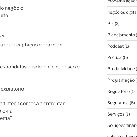
modernização f
do negócio.
negócios digita
uto.
Pix
(2)
Planejamento
(
a?
razo de captação e prazo de
Podcast
(1)
Política
(6)
espondidas desde o início, o risco é
Produtividade
(
Programação
(
 expiatório
Regulatório
(5)
Segurança
(6)
 fintech começa a enfrentar
logia.
Serviços
(1)
stema”
Soluções finan
soluções tecno