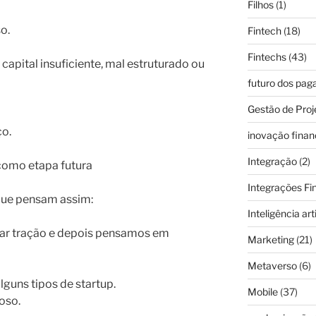
Filhos
(1)
o.
Fintech
(18)
Fintechs
(43)
capital insuficiente, mal estruturado ou
futuro dos pa
Gestão de Proj
ço.
inovação finan
Integração
(2)
 como etapa futura
Integrações Fi
que pensam assim:
Inteligência arti
har tração e depois pensamos em
Marketing
(21)
Metaverso
(6)
lguns tipos de startup.
Mobile
(37)
goso.