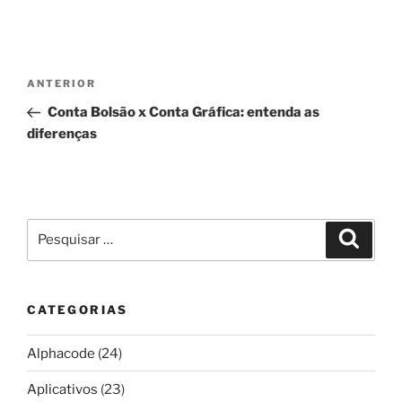
Navegação
Post
ANTERIOR
de
anterior
Conta Bolsão x Conta Gráfica: entenda as
Post
diferenças
Pesquisar
Pesqui
por:
CATEGORIAS
Alphacode
(24)
Aplicativos
(23)