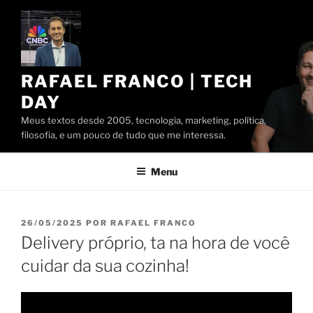
Pular
para
o
conteúdo
RAFAEL FRANCO | TECH
DAY
Meus textos desde 2005, tecnologia, marketing, política,
filosofia, e um pouco de tudo que me interessa.
Menu
PUBLICADO
26/05/2025
POR
RAFAEL FRANCO
EM
Delivery próprio, ta na hora de você
cuidar da sua cozinha!