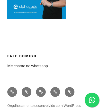
FALE COMIGO
Me chame no whatsapp
Quem
Minha
Contrate
Soluções
Tecnologia
sou
empresa
uma
financeiras
eu?
a
consultoria
Orgulhosamente desenvolvido com WordPress
Alphacode
comigo