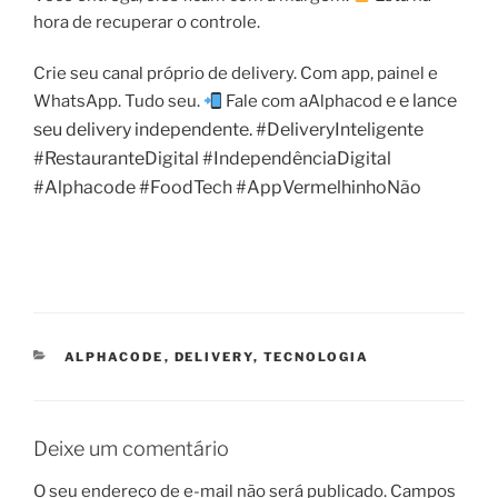
hora de recuperar o controle.
Crie seu canal próprio de delivery. Com app, painel e
e e lance
WhatsApp. Tudo seu.
Fale com aAlphacod
seu delivery independente. #DeliveryInteligente
#RestauranteDigital #IndependênciaDigital
#Alphacode #FoodTech #AppVermelhinhoNão
CATEGORIAS
ALPHACODE
,
DELIVERY
,
TECNOLOGIA
Deixe um comentário
O seu endereço de e-mail não será publicado.
Campos