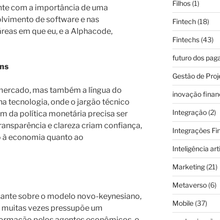
Filhos
(1)
nte com a importância de uma
lvimento de software e nas
Fintech
(18)
reas em que eu, e a Alphacode,
Fintechs
(43)
futuro dos pa
ens
Gestão de Proj
o mercado, mas também a língua do
inovação finan
 tecnologia, onde o jargão técnico
Integração
(2)
em da política monetária precisa ser
Transparência e clareza criam confiança,
Integrações Fi
to à economia quanto ao
Inteligência arti
Marketing
(21)
Metaverso
(6)
sante sobre o modelo novo-keynesiano,
Mobile
(37)
 muitas vezes pressupõe um
ormação pelos agentes econômicos, o