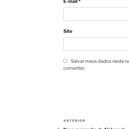
E-mail
*
Site
Salvar meus dados neste n
comentar.
Navegação
Post
ANTERIOR
de
anterior