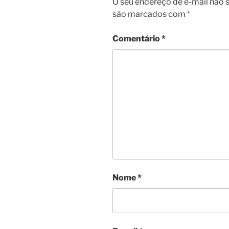
O seu endereço de e-mail não s
são marcados com
*
Comentário
*
Nome
*