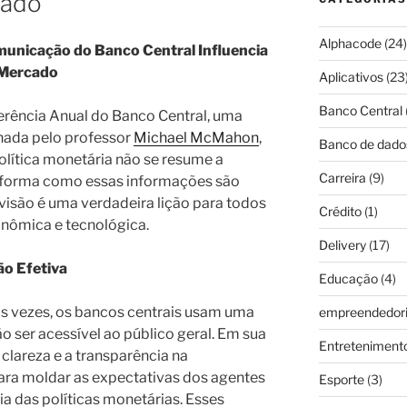
cado
Alphacode
(24)
unicação do Banco Central Influencia
 Mercado
Aplicativos
(23
Banco Central
rência Anual do Banco Central, uma
hada pelo professor
Michael McMahon
,
Banco de dado
olítica monetária não se resume a
Carreira
(9)
à forma como essas informações são
visão é uma verdadeira lição para todos
Crédito
(1)
nômica e tecnológica.
Delivery
(17)
o Efetiva
Educação
(4)
 vezes, os bancos centrais usam uma
empreendedor
 ser acessível ao público geral. Em sua
Entreteniment
 clareza e a transparência na
ara moldar as expectativas dos agentes
Esporte
(3)
ia das políticas monetárias. Esses