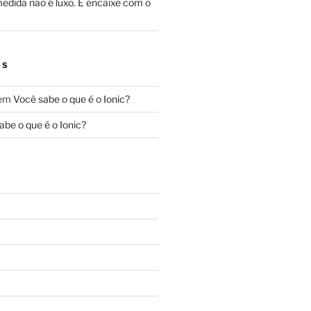
edida não é luxo. É encaixe com o
OS
em
Você sabe o que é o Ionic?
abe o que é o Ionic?