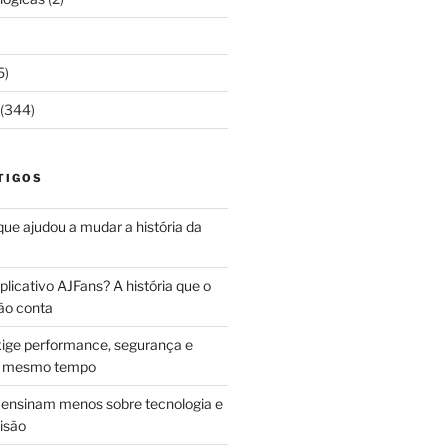
5)
(344)
TIGOS
 que ajudou a mudar a história da
licativo AJFans? A história que o
ão conta
ige performance, segurança e
ao mesmo tempo
ensinam menos sobre tecnologia e
isão