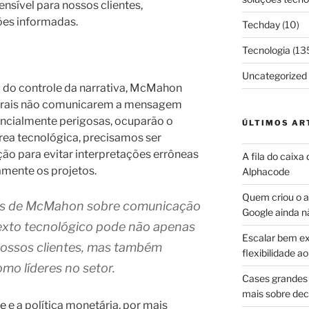
nsível para nossos clientes,
ões informadas.
Techday
(10)
Tecnologia
(13
Uncategorized
 do controle da narrativa, McMahon
ntrais não comunicarem a mensagem
tencialmente perigosas, ocuparão o
ÚLTIMOS AR
ea tecnológica, precisamos ser
o para evitar interpretações errôneas
A fila do caixa
mente os projetos.
Alphacode
Quem criou o ap
ões de McMahon sobre comunicação
Google ainda n
texto tecnológico pode não apenas
Escalar bem ex
nossos clientes, mas também
flexibilidade 
mo líderes no setor.
Cases grandes 
mais sobre dec
re
e a política monetária, por mais