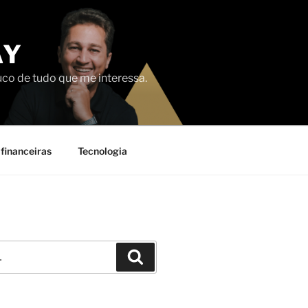
AY
uco de tudo que me interessa.
financeiras
Tecnologia
Pesquisar