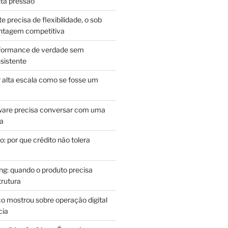
lta pressão
e precisa de flexibilidade, o sob
antagem competitiva
rformance de verdade sem
sistente
r alta escala como se fosse um
m
ware precisa conversar com uma
ca
: por que crédito não tolera
g: quando o produto precisa
rutura
o mostrou sobre operação digital
cia