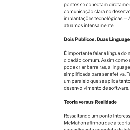
pontos se conectam diretame
comunicação clara no desenvo
implantações tecnológicas — á
atuamos intensamente.
Dois Públicos, Duas Linguag
É importante falar a língua d
cidadão comum. Assim como na
pode criar barreiras, a linguag
simplificada para ser efetiva. 
um paralelo que se aplica tan
desenvolvimento de software.
Teoria versus Realidade
Ressaltando um ponto interes
McMahon afirmou que a teoria
entendimento completo da inf