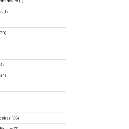
inanceira
(1)
is
(1)
20)
4)
34)
ceiras
(66)
lógicas
(2)