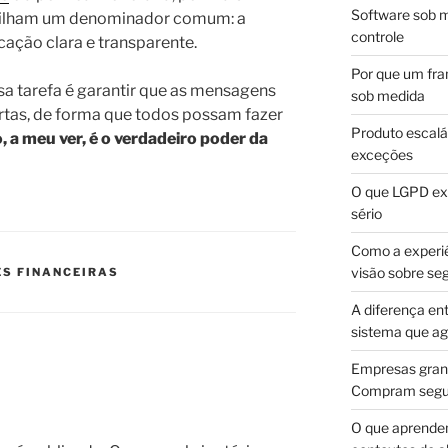
Software sob m
rtilham um denominador comum: a
controle
ação clara e transparente.
Por que um fra
a tarefa é garantir que as mensagens
sob medida
tas, de forma que todos possam fazer
Produto escalá
, a meu ver, é o verdadeiro poder da
exceções
O que LGPD exi
sério
Como a experi
visão sobre se
S FINANCEIRAS
A diferença en
sistema que a
Empresas gran
Compram segur
O que aprende