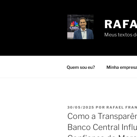
Pular
para
o
RAFA
conteúdo
Meus textos de
Quem sou eu?
Minha empresa
PUBLICADO
30/05/2025
POR
RAFAEL FRA
EM
Como a Transparê
Banco Central Infl