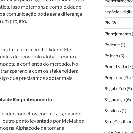
modernização f
tica. Isso me lembra a complexidade
negócios digita
boa comunicação pode ser a diferença
e um projeto.
Pix
(2)
Planejamento
(
Podcast
(1)
as fortalece a credibilidade. Ele
Política
(6)
centes de economia global e como a
impacta a confiança do mercado. No
Produtividade
(
m transparência com os stakeholders
Programação
(
, algo que precisamos adotar mais
Regulatório
(5)
nta de Empoderamento
Segurança
(6)
Serviços
(1)
ntender conceitos complexos, quando
i outro ponto levantado por McMahon.
Soluções finan
mos na Alphacode de tornar a
soluções tecno