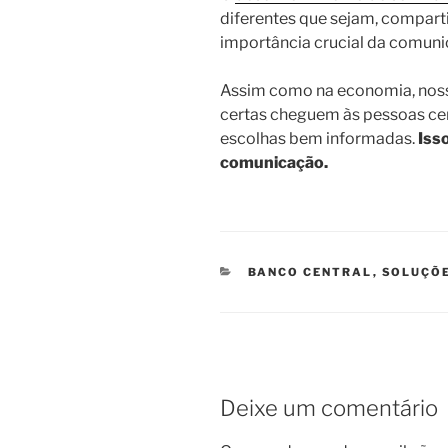
diferentes que sejam, compa
importância crucial da comunic
Assim como na economia, noss
certas cheguem às pessoas cer
escolhas bem informadas.
Isso
comunicação.
CATEGORIAS
BANCO CENTRAL
,
SOLUÇÕE
Deixe um comentário