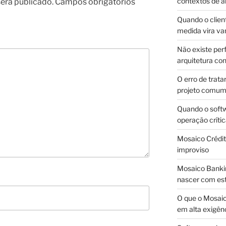
contextos de a
erá publicado.
Campos obrigatórios
Quando o client
medida vira v
Não existe pe
arquitetura con
O erro de trata
projeto comu
Quando o soft
operação críti
Mosaico Crédito
improviso
Mosaico Bankin
nascer com est
O que o Mosaic
em alta exigên