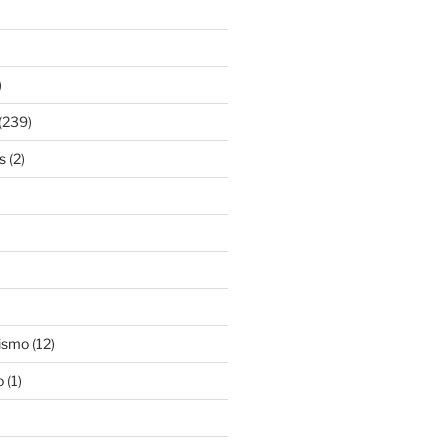
)
(239)
s
(2)
ismo
(12)
o
(1)