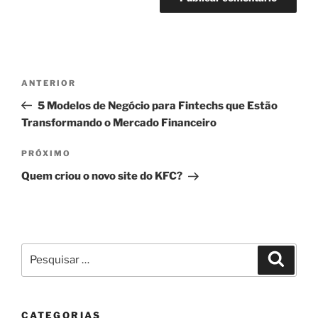
Navegação
Post
ANTERIOR
de
anterior
5 Modelos de Negócio para Fintechs que Estão
Post
Transformando o Mercado Financeiro
Próximo
PRÓXIMO
post
Quem criou o novo site do KFC?
Pesquisar
Pesqui
por:
CATEGORIAS