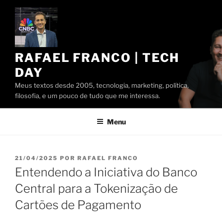
Pular
para
o
conteúdo
RAFAEL FRANCO | TECH
DAY
Meus textos desde 2005, tecnologia, marketing, política,
filosofia, e um pouco de tudo que me interessa.
Menu
PUBLICADO
21/04/2025
POR
RAFAEL FRANCO
EM
Entendendo a Iniciativa do Banco
Central para a Tokenização de
Cartões de Pagamento