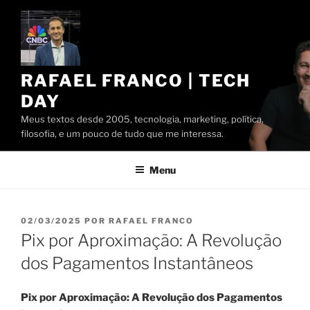
Pular
para
o
conteúdo
RAFAEL FRANCO | TECH
DAY
Meus textos desde 2005, tecnologia, marketing, política,
filosofia, e um pouco de tudo que me interessa.
Menu
PUBLICADO
02/03/2025
POR
RAFAEL FRANCO
EM
Pix por Aproximação: A Revolução
dos Pagamentos Instantâneos
Pix por Aproximação: A Revolução dos Pagamentos