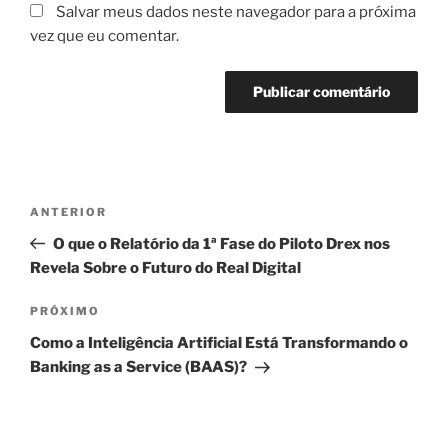
Salvar meus dados neste navegador para a próxima
vez que eu comentar.
Navegação
Post
ANTERIOR
de
anterior
O que o Relatório da 1ª Fase do Piloto Drex nos
Post
Revela Sobre o Futuro do Real Digital
Próximo
PRÓXIMO
post
Como a Inteligência Artificial Está Transformando o
Banking as a Service (BAAS)?