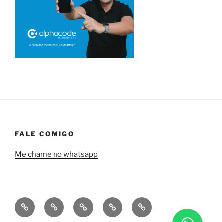
FALE COMIGO
Me chame no whatsapp
Quem
Minha
Contrate
Soluções
Tecnologia
sou
empresa
uma
financeiras