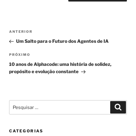
Navegação
Post
ANTERIOR
de
anterior
Um Salto para o Futuro dos Agentes de IA
Post
Próximo
PRÓXIMO
post
10 anos de Alphacode: uma história de solidez,
propósito e evolução constante
Pesquisar
Pesqui
por:
CATEGORIAS