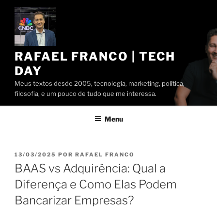
Pular
para
o
conteúdo
RAFAEL FRANCO | TECH
DAY
Meus textos desde 2005, tecnologia, marketing, política,
filosofia, e um pouco de tudo que me interessa.
Menu
PUBLICADO
13/03/2025
POR
RAFAEL FRANCO
EM
BAAS vs Adquirência: Qual a
Diferença e Como Elas Podem
Bancarizar Empresas?