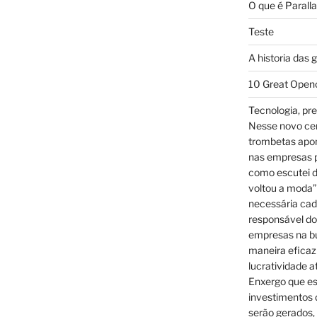
O que é Parall
Teste
A historia das 
10 Great Open
Tecnologia, pre
Nesse novo cená
trombetas apo
nas empresas p
como escutei d
voltou a moda”
necessária cad
responsável dos
empresas na bu
maneira eficaz
lucratividade a
Enxergo que es
investimentos 
serão gerados, 