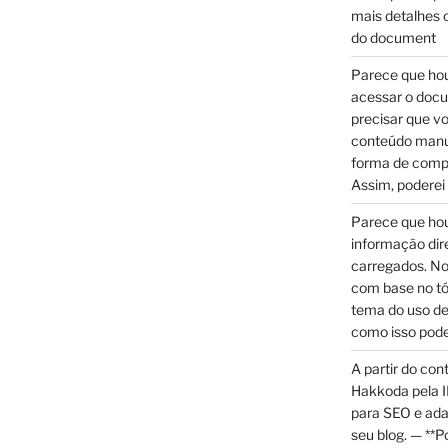
mais detalhes o
do document
Parece que hou
acessar o doc
precisar que v
conteúdo manu
forma de compar
Assim, poderei
Parece que hou
informação di
carregados. No
com base no tó
tema do uso de
como isso pode
A partir do con
Hakkoda pela I
para SEO e ada
seu blog. — **