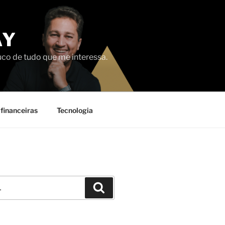
AY
uco de tudo que me interessa.
financeiras
Tecnologia
Pesquisar