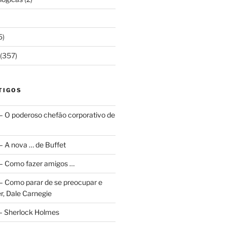
5)
(357)
TIGOS
 – O poderoso chefão corporativo de
 – A nova … de Buffet
a – Como fazer amigos …
a – Como parar de se preocupar e
r, Dale Carnegie
 – Sherlock Holmes