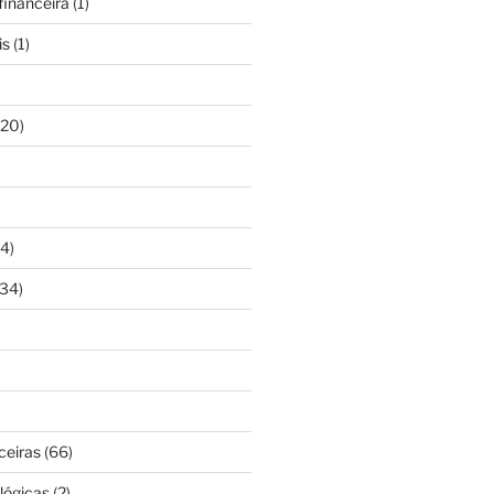
inanceira
(1)
is
(1)
20)
4)
34)
ceiras
(66)
lógicas
(2)