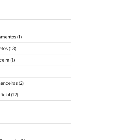
gamentos
(1)
etos
(13)
ceira
(1)
nanceiras
(2)
ficial
(12)