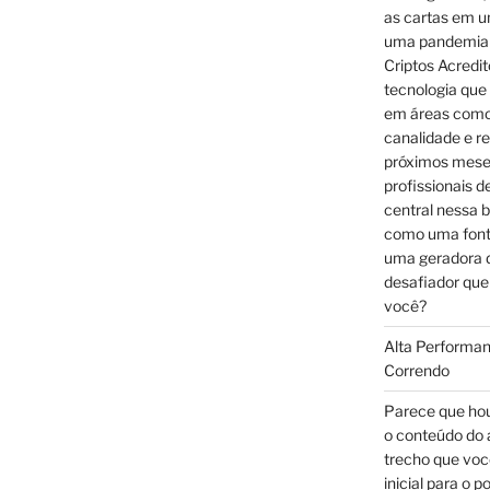
as cartas em u
uma pandemia 
Criptos Acredi
tecnologia que
em áreas como 
canalidade e r
próximos mese
profissionais 
central nessa b
como uma font
uma geradora d
desafiador que
você?
Alta Performan
Correndo
Parece que hou
o conteúdo do 
trecho que voc
inicial para o 