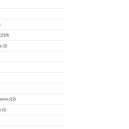
)
(239)
s
(2)
ismo
(12)
o
(1)