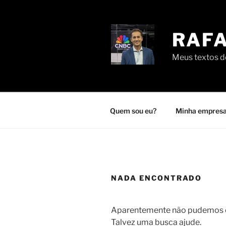
Pular
para
o
RAFA
conteúdo
Meus textos de
Quem sou eu?
Minha empresa
NADA ENCONTRADO
Aparentemente não pudemos en
Talvez uma busca ajude.