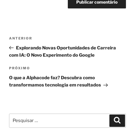
Navegação
Post
ANTERIOR
de
anterior
Explorando Novas Oportunidades de Carreira
Post
com IA: O Novo Experimento do Google
Próximo
PRÓXIMO
post
O que a Alphacode faz? Descubra como
transformamos tecnologia em resultados
Pesquisar
Pesqui
por: