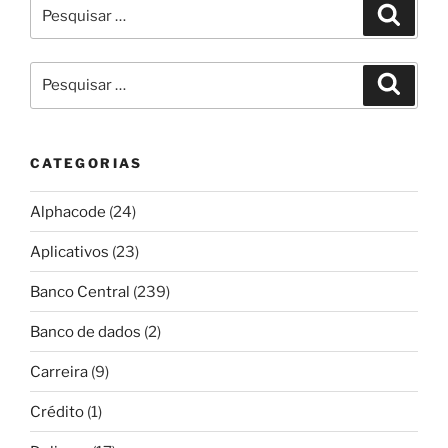
Pesquisar
Pesqui
por:
Pesquisar
Pesqui
por:
CATEGORIAS
Alphacode
(24)
Aplicativos
(23)
Banco Central
(239)
Banco de dados
(2)
Carreira
(9)
Crédito
(1)