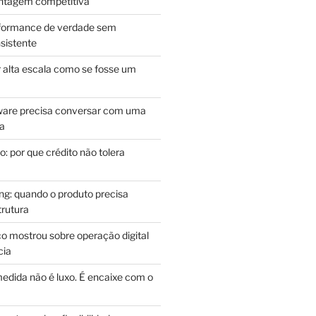
antagem competitiva
rformance de verdade sem
sistente
r alta escala como se fosse um
m
ware precisa conversar com uma
ca
: por que crédito não tolera
g: quando o produto precisa
rutura
o mostrou sobre operação digital
cia
edida não é luxo. É encaixe com o