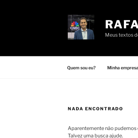
Pular
para
o
RAFA
conteúdo
Meus textos de
Quem sou eu?
Minha empresa
NADA ENCONTRADO
Aparentemente não pudemos en
Talvez uma busca ajude.