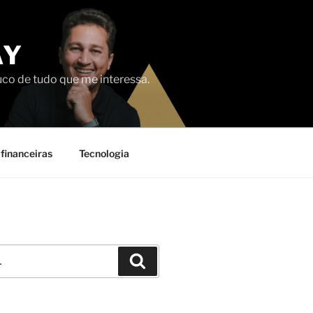
AY
uco de tudo que me interessa.
financeiras
Tecnologia
Pesquisar