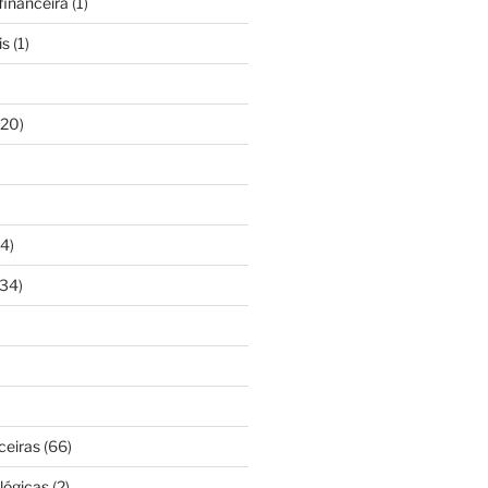
inanceira
(1)
is
(1)
20)
4)
34)
ceiras
(66)
lógicas
(2)