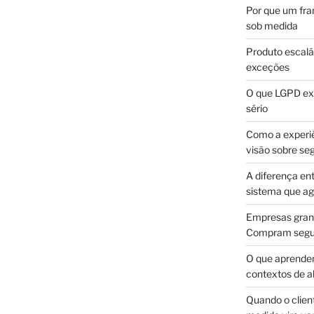
Por que um fra
sob medida
Produto escalá
exceções
O que LGPD exi
sério
Como a experi
visão sobre se
A diferença en
sistema que a
Empresas gran
Compram segur
O que aprende
contextos de a
Quando o client