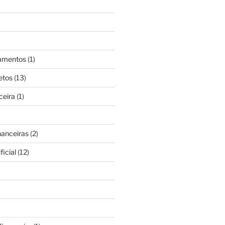
gamentos
(1)
etos
(13)
ceira
(1)
nanceiras
(2)
ficial
(12)