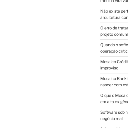
medida vira v
Não existe pe
arquitetura con
O erro de trata
projeto comu
Quando o soft
operação críti
Mosaico Crédito
improviso
Mosaico Bankin
nascer com est
O que o Mosaic
em alta exigên
Software sob m
negócio real