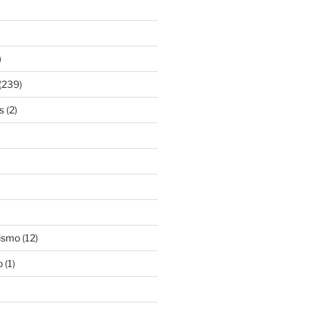
)
(239)
s
(2)
ismo
(12)
o
(1)