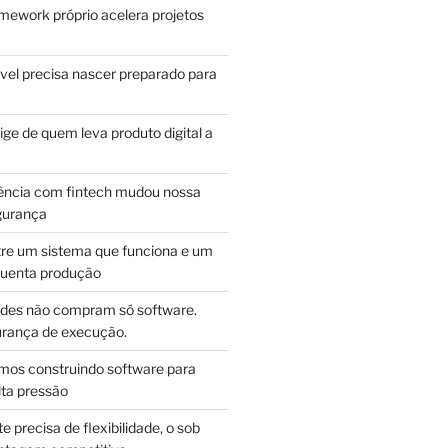
mework próprio acelera projetos
vel precisa nascer preparado para
ge de quem leva produto digital a
ência com fintech mudou nossa
gurança
tre um sistema que funciona e um
guenta produção
des não compram só software.
ança de execução.
mos construindo software para
lta pressão
e precisa de flexibilidade, o sob