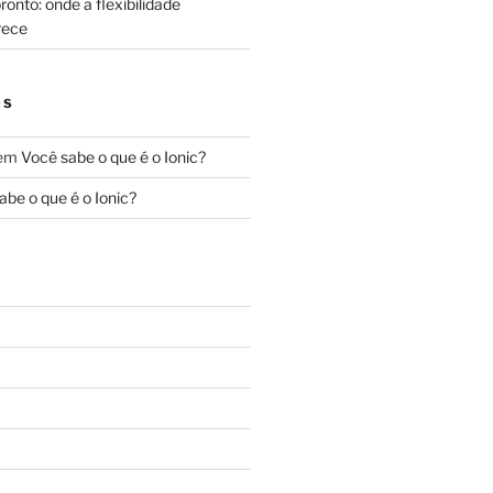
onto: onde a flexibilidade
rece
OS
em
Você sabe o que é o Ionic?
abe o que é o Ionic?