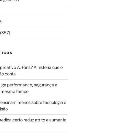
5)
(357)
TIGOS
licativo AJFans? A história que o
ão conta
ige performance, segurança e
ao mesmo tempo
ensinam menos sobre tecnologia e
isão
edida certo reduz atrito e aumenta