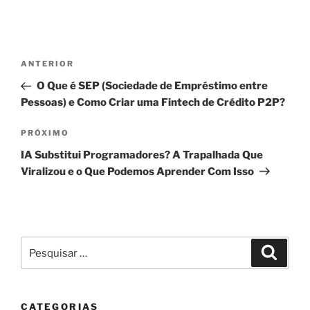
Navegação
Post
ANTERIOR
de
anterior
O Que é SEP (Sociedade de Empréstimo entre
Post
Pessoas) e Como Criar uma Fintech de Crédito P2P?
Próximo
PRÓXIMO
post
IA Substitui Programadores? A Trapalhada Que
Viralizou e o Que Podemos Aprender Com Isso
Pesquisar
Pesqui
por:
CATEGORIAS