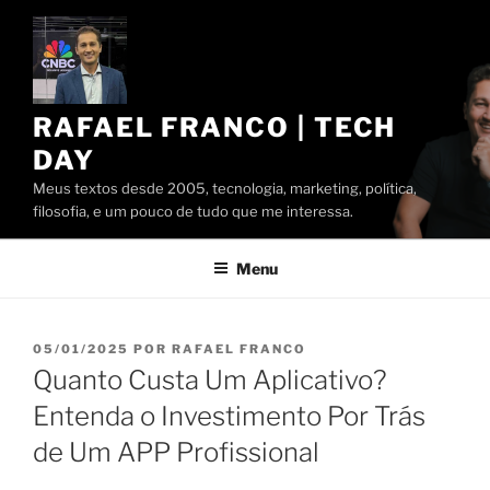
Pular
para
o
conteúdo
RAFAEL FRANCO | TECH
DAY
Meus textos desde 2005, tecnologia, marketing, política,
filosofia, e um pouco de tudo que me interessa.
Menu
PUBLICADO
05/01/2025
POR
RAFAEL FRANCO
EM
Quanto Custa Um Aplicativo?
Entenda o Investimento Por Trás
de Um APP Profissional