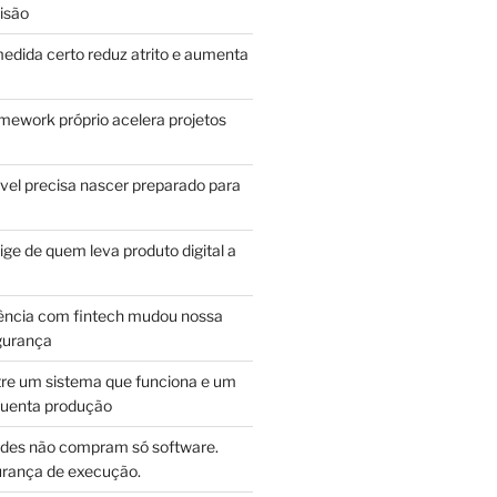
isão
edida certo reduz atrito e aumenta
mework próprio acelera projetos
vel precisa nascer preparado para
ge de quem leva produto digital a
ência com fintech mudou nossa
gurança
tre um sistema que funciona e um
guenta produção
des não compram só software.
ança de execução.