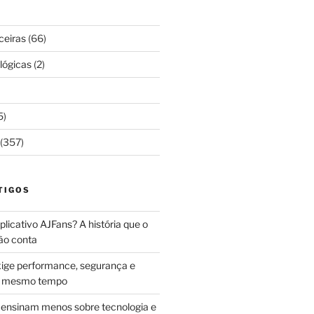
ceiras
(66)
lógicas
(2)
5)
(357)
TIGOS
licativo AJFans? A história que o
ão conta
ige performance, segurança e
ao mesmo tempo
ensinam menos sobre tecnologia e