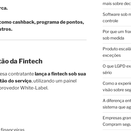
mais sobre dec
rca.
Software sob m
controle
, como cashback, programa de pontos,
utros.
Por que um fra
sob medida
Produto escalá
exceções
ão da Fintech
O que LGPD exi
sério
resa contratante
lança a fintech sob sua
tão do serviço
, utilizando um painel
Como a experi
 provedor White-Label.
visão sobre se
A diferença en
sistema que a
Empresas gran
Compram segur
financeiras.