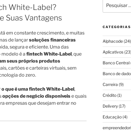
Pesquisar
ch White-Label?
por:
e Suas Vantagens
CATEGORIAS
está em constante crescimento, e muitas
mas de lançar
soluções financeiras
Alphacode
(24)
ida, segura e eficiente. Uma das
Aplicativos
(23
o modelo é a
fintech
White-Label
, que
am seus próprios produtos
Banco Central
ais, cartões e carteiras virtuais, sem
Banco de dado
cnologia do zero.
Carreira
(9)
r
o que é uma fintech White-Label
,
Crédito
(1)
s
opções de negócio disponíveis
e quais
ra empresas que desejam entrar no
Delivery
(17)
Educação
(4)
empreendedor