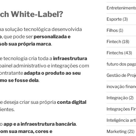
Entreteniment
ech White-Label?
Esporte
(3)
a solução tecnológica desenvolvida
Filhos
(1)
o
, que pode ser
personalizada e
Fintech
(18)
sob sua própria marca
.
Fintechs
(43)
e tecnologia cria toda a
infraestrutura
futuro dos pa
 painel administrativo e integrações com
ontratante
adapta o produto ao seu
Gestão de Proj
omo se fosse dela
.
inovação finan
Integração
(2)
 deseja criar sua própria
conta digital
Integrações Fi
lientes.
Inteligência arti
 o
app e a infraestrutura bancária
.
com sua marca, cores e
Marketing
(21)