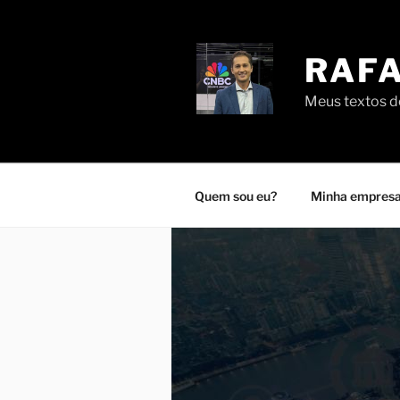
Pular
para
o
RAFA
conteúdo
Meus textos de
Quem sou eu?
Minha empresa