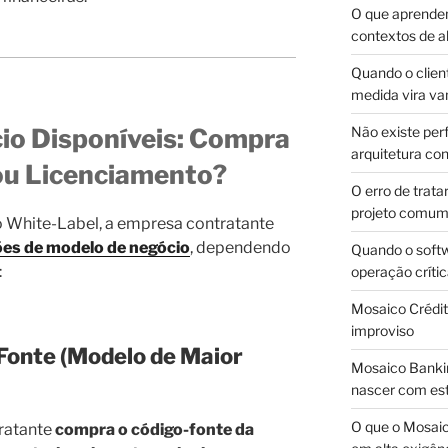
O que aprende
contextos de a
Quando o client
medida vira v
io Disponíveis: Compra
Não existe pe
arquitetura con
ou Licenciamento?
O erro de trata
projeto comu
 White-Label, a empresa contratante
es de modelo de negócio
, dependendo
Quando o soft
:
operação críti
Mosaico Crédito
improviso
Fonte (Modelo de Maior
Mosaico Bankin
nascer com est
O que o Mosaic
ratante
compra o código-fonte da