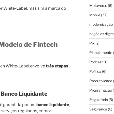
Metaverso
(6)
dor White-Label, mas sim a marca do
Mobile
(37)
modernização f
negócios digita
Modelo de Fintech
Pix
(2)
Planejamento
(
Podcast
(1)
ech White-Label envolve
três etapas
Política
(6)
Produtividade
(
Programação
(
 Banco Liquidante
Regulatório
(5)
 é garantida por um
banco liquidante
,
Segurança
(6)
r serviços regulados, como: