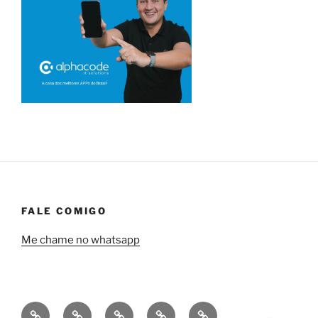
FALE COMIGO
Me chame no whatsapp
Quem
Minha
Contrate
Soluções
Tecnologia