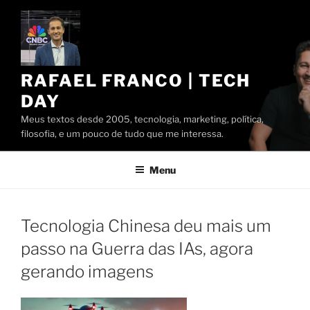
Pular
para
o
conteúdo
RAFAEL FRANCO | TECH
DAY
Meus textos desde 2005, tecnologia, marketing, política,
filosofia, e um pouco de tudo que me interessa.
Menu
Tecnologia Chinesa deu mais um
passo na Guerra das IAs, agora
gerando imagens