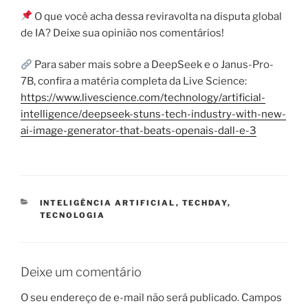
O que você acha dessa reviravolta na disputa global
de IA? Deixe sua opinião nos comentários!
Para saber mais sobre a DeepSeek e o Janus-Pro-
7B, confira a matéria completa da Live Science:
https://www.livescience.com/technology/artificial-
intelligence/deepseek-stuns-tech-industry-with-new-
ai-image-generator-that-beats-openais-dall-e-3
CATEGORIAS
INTELIGÊNCIA ARTIFICIAL
,
TECHDAY
,
TECNOLOGIA
Deixe um comentário
O seu endereço de e-mail não será publicado.
Campos