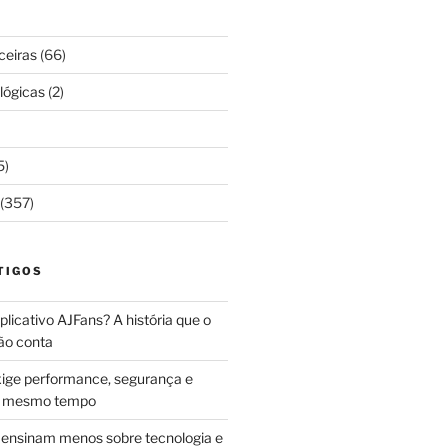
ceiras
(66)
lógicas
(2)
5)
(357)
TIGOS
licativo AJFans? A história que o
ão conta
ige performance, segurança e
ao mesmo tempo
ensinam menos sobre tecnologia e