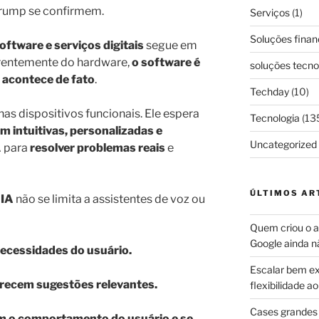
 Trump se confirmem.
Serviços
(1)
Soluções finan
oftware e serviços digitais
segue em
erentemente do hardware,
o software é
soluções tecno
 acontece de fato
.
Techday
(10)
s dispositivos funcionais. Ele espera
Tecnologia
(13
am intuitivas, personalizadas e
Uncategorized
A para
resolver problemas reais
e
ÚLTIMOS AR
 IA
não se limita a assistentes de voz ou
Quem criou o ap
Google ainda n
ecessidades do usuário.
Escalar bem ex
erecem sugestões relevantes.
flexibilidade 
Cases grandes 
m o comportamento do usuário e se