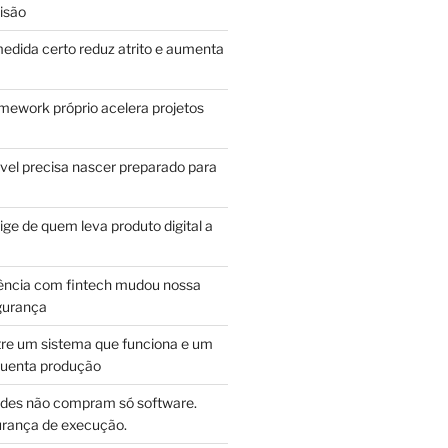
isão
edida certo reduz atrito e aumenta
mework próprio acelera projetos
vel precisa nascer preparado para
ge de quem leva produto digital a
ência com fintech mudou nossa
gurança
tre um sistema que funciona e um
guenta produção
des não compram só software.
ança de execução.