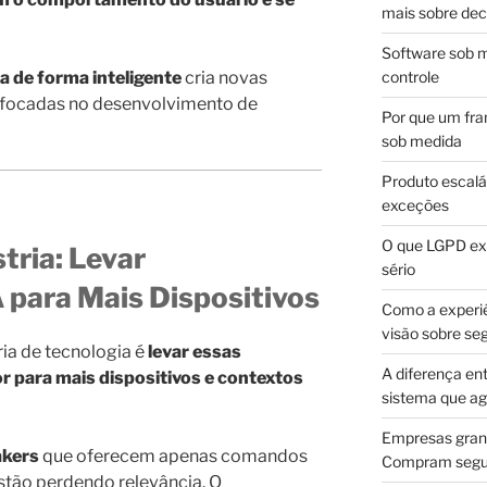
mais sobre dec
Software sob m
a de forma inteligente
cria novas
controle
 focadas no desenvolvimento de
Por que um fra
sob medida
Produto escalá
exceções
O que LGPD exi
tria: Levar
sério
A para Mais Dispositivos
Como a experi
visão sobre se
ria de tecnologia é
levar essas
A diferença en
or para mais dispositivos e contextos
sistema que a
Empresas gran
akers
que oferecem apenas comandos
Compram segur
stão perdendo relevância. O