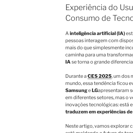
EM
Experiência do Usu
Consumo de Tecno
A
inteligência artificial (IA)
est
pessoas interagem com disposit
mais do que simplesmente inc
caminha para uma transforma
IA
se torna o grande diferencia
Durante a
CES 2025
, um dos 
mundo, essa tendência ficou 
Samsung
e
LG
apresentaram s
em diferentes setores, mas o v
inovações tecnológicas: está
traduzem em experiências de a
Neste artigo, vamos explorar