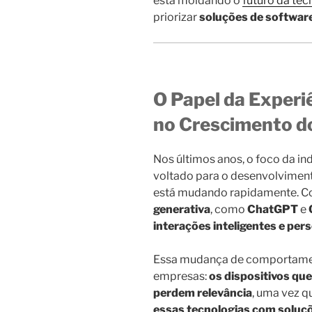
está moldando o
futuro da tec
priorizar
soluções de software
O Papel da Experi
no Crescimento d
Nos últimos anos, o foco da in
voltado para o desenvolviment
está mudando rapidamente. C
generativa
, como
ChatGPT
e
interações inteligentes e per
Essa mudança de comportamen
empresas:
os dispositivos q
perdem relevância
, uma vez 
essas tecnologias com soluç