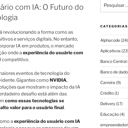
Pesquisar
ário com IA: O Futuro do
por:
logia
CATEGORIAS
á revolucionando a forma como as
ivos e serviços digitais. No entanto,
Alphacode
(24)
orporar IA em produtos, o mercado
Aplicativos
(23
ção onde a
experiência do usuário com
l competitivo.
Banco Central
Banco de dado
maiores eventos de tecnologia do
evidente. Gigantes como
NVIDIA
,
Carreira
(9)
oluções que mostram o impacto da IA
Crédito
(1)
erdadeiro desafio está além das
 em
como essas tecnologias se
Delivery
(17)
lto valor para o usuário final
.
Educação
(4)
 como a
experiência do usuário com IA
empreendedor