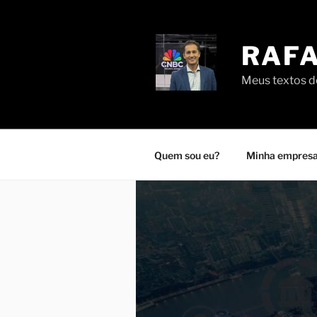
Pular
para
o
RAFA
conteúdo
Meus textos de
Quem sou eu?
Minha empresa