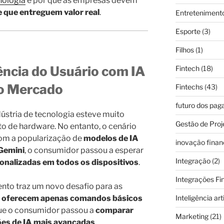
nologia
e por que as empresas devem
 que entreguem valor real
.
Entreteniment
Esporte
(3)
Filhos
(1)
ência do Usuário com IA
Fintech
(18)
o Mercado
Fintechs
(43)
futuro dos pa
dústria de tecnologia esteve muito
Gestão de Proj
o de hardware. No entanto, o cenário
om a popularização de
modelos de IA
inovação finan
Gemini
, o consumidor passou a esperar
Integração
(2)
sonalizadas em todos os dispositivos
.
Integrações Fi
to traz um novo desafio para as
ue oferecem apenas comandos básicos
Inteligência arti
que o consumidor passou a
comparar
Marketing
(21)
ões de IA mais avançadas
.