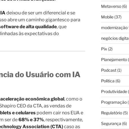
Metaverso
(6)
 IA
deixou de ser um diferencial e se
Mobile
(37)
 Isso abre um caminho gigantesco para
software de alta qualidade
, que
modernização f
alinhadas às expectativas do
negócios digita
Pix
(2)
Planejamento
(
Podcast
(1)
ncia do Usuário com IA
Política
(6)
Produtividade
(
aceleração econômica global
, como o
Programação
(
Shapiro CEO da CTA, as vendas de
blets e celulares
podem cair nos EUA e
Regulatório
(5)
em ser de
68% e 37%
, respectivamente,
Segurança
(6)
chnology Association (CTA)
caso as