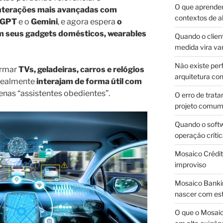
O que aprende
nterações mais avançadas com
contextos de a
GPT
e o
Gemini
, e agora espera
o
em seus gadgets domésticos, wearables
Quando o client
medida vira v
Não existe pe
ormar
TVs, geladeiras, carros e relógios
arquitetura con
realmente
interajam de forma útil com
enas “assistentes obedientes”.
O erro de trata
projeto comu
Quando o soft
operação críti
Mosaico Crédito
improviso
Mosaico Bankin
nascer com est
O que o Mosaic