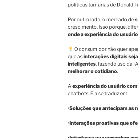
políticas tarifarias de Donald
Por outro lado, o mercado de
s
crescimento. Isso porque, dif
onde a experiência do usuário
O consumidor não quer apena
que as
interações digitais sej
inteligentes
, fazendo uso da I
melhorar o cotidiano
.
A
experiência do usuário com
chatbots. Ela se traduz em:
•
Soluções que antecipam as n
•
Interações proativas que of
•
Interfaces que aprendem co