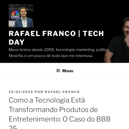
Pular
para
o
conteúdo
RAFAEL FRANCO | TECH
DAY
Meus textos desde 2005, tecnologia, marketing, política,
filosofia, e um pouco de tudo que me interessa.
Menu
PUBLICADO
22/01/2025
POR
RAFAEL FRANCO
EM
Como a Tecnologia Está
Transformando Produtos de
Entretenimento: O Caso do BBB
25