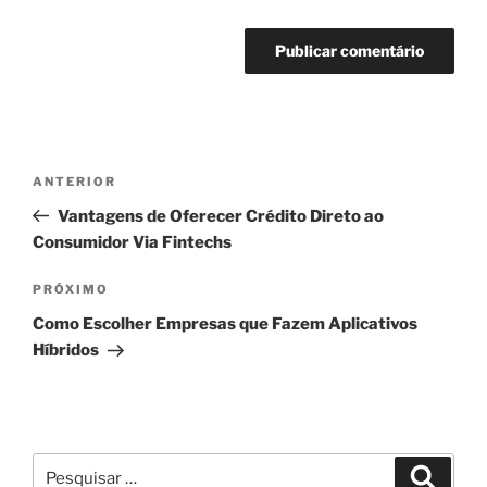
Navegação
Post
ANTERIOR
de
anterior
Vantagens de Oferecer Crédito Direto ao
Post
Consumidor Via Fintechs
Próximo
PRÓXIMO
post
Como Escolher Empresas que Fazem Aplicativos
Híbridos
Pesquisar
Pesqui