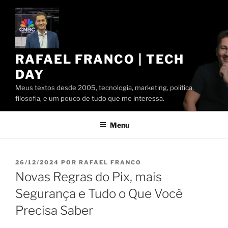
Pular
para
o
conteúdo
RAFAEL FRANCO | TECH
DAY
Meus textos desde 2005, tecnologia, marketing, política,
filosofia, e um pouco de tudo que me interessa.
Menu
PUBLICADO
26/12/2024
POR
RAFAEL FRANCO
EM
Novas Regras do Pix, mais
Segurança e Tudo o Que Você
Precisa Saber