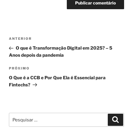
Navegação
Post
ANTERIOR
de
anterior
O que é Transformação Digital em 2025? – 5
Post
Anos depois da pandemia
Próximo
PRÓXIMO
post
O Que é a CCB e Por Que Ela é Essencial para
Fintechs?
Pesquisar
Pesqui
por: