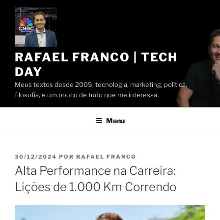
Pular
para
o
conteúdo
RAFAEL FRANCO | TECH
DAY
Meus textos desde 2005, tecnologia, marketing, política,
filosofia, e um pouco de tudo que me interessa.
Menu
PUBLICADO
30/12/2024
POR
RAFAEL FRANCO
EM
Alta Performance na Carreira:
Lições de 1.000 Km Correndo