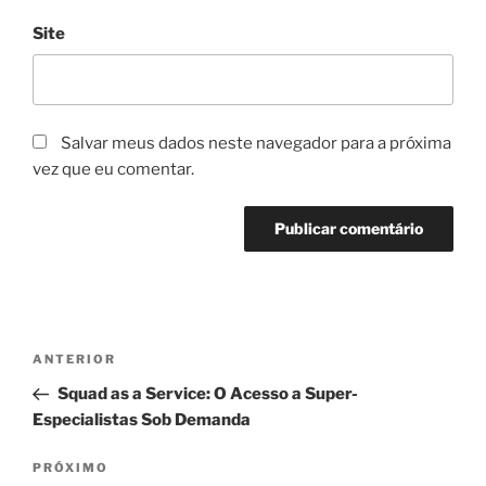
Site
Salvar meus dados neste navegador para a próxima
vez que eu comentar.
Navegação
Post
ANTERIOR
de
anterior
Squad as a Service: O Acesso a Super-
Post
Especialistas Sob Demanda
Próximo
PRÓXIMO