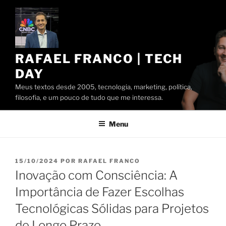
Pular
para
o
conteúdo
RAFAEL FRANCO | TECH
DAY
Meus textos desde 2005, tecnologia, marketing, política,
filosofia, e um pouco de tudo que me interessa.
Menu
PUBLICADO
15/10/2024
POR
RAFAEL FRANCO
EM
Inovação com Consciência: A
Importância de Fazer Escolhas
Tecnológicas Sólidas para Projetos
de Longo Prazo