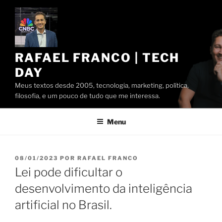
Pular
para
o
conteúdo
RAFAEL FRANCO | TECH
DAY
Meus textos desde 2005, tecnologia, marketing, política,
filosofia, e um pouco de tudo que me interessa.
Menu
PUBLICADO
08/01/2023
POR
RAFAEL FRANCO
EM
Lei pode dificultar o
desenvolvimento da inteligência
artificial no Brasil.