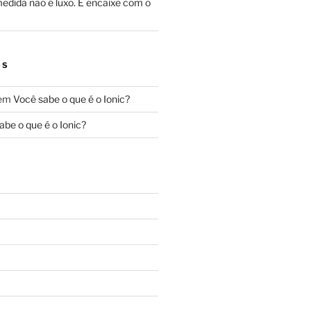
edida não é luxo. É encaixe com o
OS
em
Você sabe o que é o Ionic?
abe o que é o Ionic?