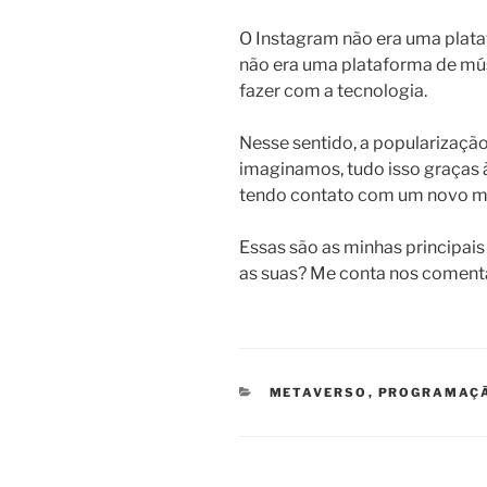
O Instagram não era uma plat
não era uma plataforma de mús
fazer com a tecnologia.
Nesse sentido, a popularização
imaginamos, tudo isso graças à
tendo contato com um novo mu
Essas são as minhas principais
as suas? Me conta nos comentá
CATEGORIAS
METAVERSO
,
PROGRAMAÇ