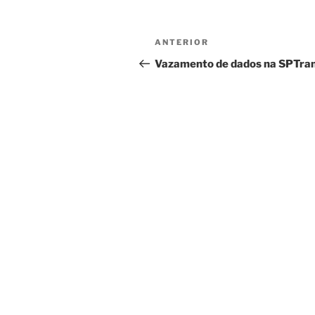
Navegação
Post
ANTERIOR
de
anterior
Vazamento de dados na SPTra
Post