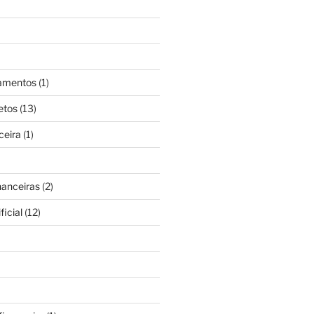
gamentos
(1)
etos
(13)
ceira
(1)
nanceiras
(2)
ficial
(12)