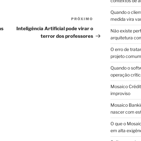
contextos de a
Quando o client
medida vira v
PRÓXIMO
Próximo
post
ns
Inteligência Artificial pode virar o
Não existe pe
terror dos professores
arquitetura con
O erro de trata
projeto comu
Quando o soft
operação críti
Mosaico Crédito
improviso
Mosaico Bankin
nascer com est
O que o Mosaic
em alta exigên