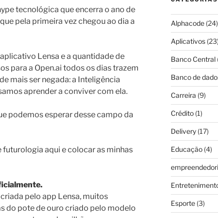
ype tecnológica que encerra o ano de
, que pela primeira vez chegou ao dia a
Alphacode
(24)
Aplicativos
(23
aplicativo Lensa e a quantidade de
Banco Central
s para a Open.ai todos os dias trazem
Banco de dado
de mais ser negada: a Inteligência
cisamos aprender a conviver com ela.
Carreira
(9)
Crédito
(1)
 que podemos esperar desse campo da
Delivery
(17)
 futurologia aqui e colocar as minhas
Educação
(4)
empreendedor
ficialmente.
Entreteniment
 criada pelo app Lensa, muitos
Esporte
(3)
s do pote de ouro criado pelo modelo