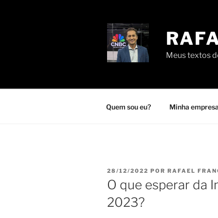
Pular
para
o
RAFA
conteúdo
Meus textos de
Quem sou eu?
Minha empresa
PUBLICADO
28/12/2022
POR
RAFAEL FRA
EM
O que esperar da In
2023?