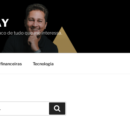
AY
uco de tudo que me interessa.
financeiras
Tecnologia
Pesquisar