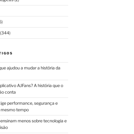
5)
(344)
TIGOS
 que ajudou a mudar a história da
licativo AJFans? A história que o
ão conta
ige performance, segurança e
ao mesmo tempo
ensinam menos sobre tecnologia e
isão