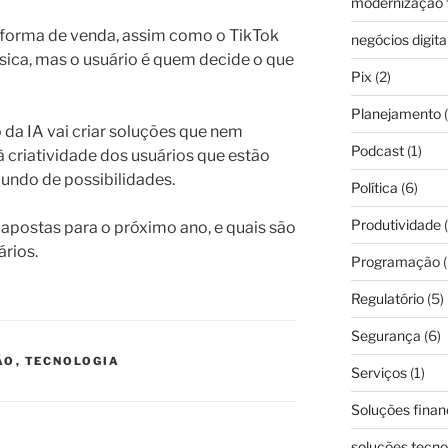
modernização f
aforma de venda, assim como o TikTok
negócios digita
ica, mas o usuário é quem decide o que
Pix
(2)
Planejamento
(
 da IA vai criar soluções que nem
Podcast
(1)
 criatividade dos usuários que estão
ndo de possibilidades.
Política
(6)
Produtividade
(
 apostas para o próximo ano, e quais são
rios.
Programação
(
Regulatório
(5)
Segurança
(6)
ÃO
,
TECNOLOGIA
Serviços
(1)
Soluções finan
soluções tecno