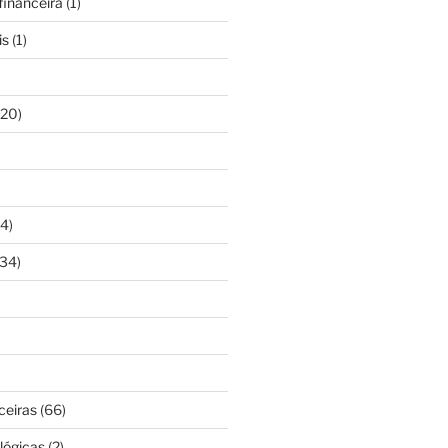
inanceira
(1)
is
(1)
20)
4)
34)
ceiras
(66)
lógicas
(2)