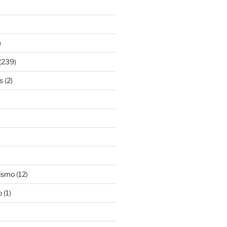
)
(239)
s
(2)
ismo
(12)
o
(1)