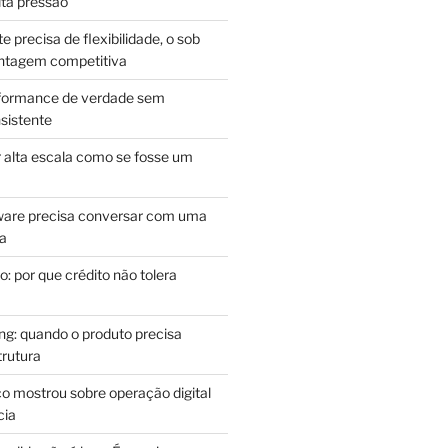
lta pressão
e precisa de flexibilidade, o sob
antagem competitiva
rformance de verdade sem
sistente
r alta escala como se fosse um
m
ware precisa conversar com uma
ca
: por que crédito não tolera
g: quando o produto precisa
rutura
o mostrou sobre operação digital
cia