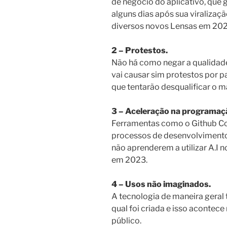
de negócio do aplicativo, que
alguns dias após sua viralizaç
diversos novos Lensas em 202
2 – Protestos.
Não há como negar a qualidade 
vai causar sim protestos por pa
que tentarão desqualificar o m
3 – Aceleração na programaç
Ferramentas como o Github Co-
processos de desenvolvimento
não aprenderem a utilizar A.I n
em 2023.
4 – Usos não imaginados.
A tecnologia de maneira geral 
qual foi criada e isso acontece
público.