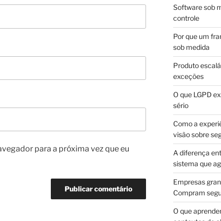
Software sob m
controle
Por que um fra
sob medida
Produto escalá
exceções
O que LGPD exi
sério
Como a experi
visão sobre se
avegador para a próxima vez que eu
A diferença en
sistema que a
Empresas gran
Compram segur
O que aprende