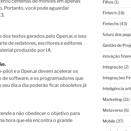
 gerou centenas de milhões em apenas
Filhos
(1)
ão. Portanto, você pode aguardar
Fintech
(18)
3.
Fintechs
(43)
futuro dos pa
dos textos gerados pelo Open.ai, e isso
rte de redatores, escritores e editores
Gestão de Proj
aterial produzido por IA.
inovação finan
ão.
Integração
(2)
pilot e a Open.ai devem acelerar os
Integrações Fi
 de software, e os programadores que
o seu dia a dia poderão ficar obsoletos já
Inteligência arti
Marketing
(21)
Metaverso
(6)
tende a não obedecer o objetivo para
 na hora que ela encontra o grande
Mobile
(37)