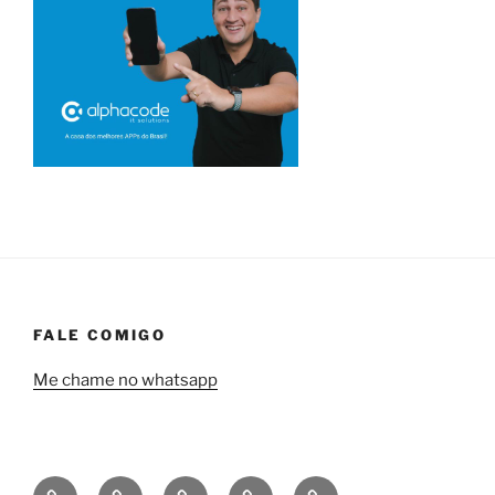
FALE COMIGO
Me chame no whatsapp
Quem
Minha
Contrate
Soluções
Tecnologia