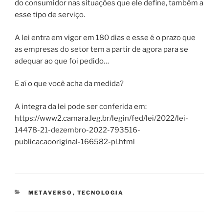
do consumidor nas situações que ele define, também a
esse tipo de serviço.
A lei entra em vigor em 180 dias e esse é o prazo que
as empresas do setor tem a partir de agora para se
adequar ao que foi pedido…
E aí o que você acha da medida?
A integra da lei pode ser conferida em:
https://www2.camara.leg.br/legin/fed/lei/2022/lei-
14478-21-dezembro-2022-793516-
publicacaooriginal-166582-pl.html
CATEGORIAS
METAVERSO
,
TECNOLOGIA