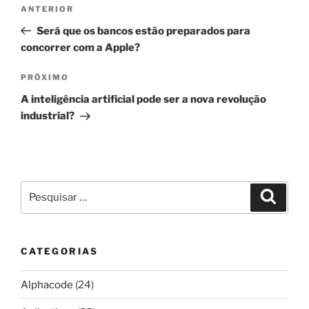
Navegação
Post
ANTERIOR
de
anterior
Será que os bancos estão preparados para
Post
concorrer com a Apple?
Próximo
PRÓXIMO
post
A inteligência artificial pode ser a nova revolução
industrial?
Pesquisar
Pesqui
por:
CATEGORIAS
Alphacode
(24)