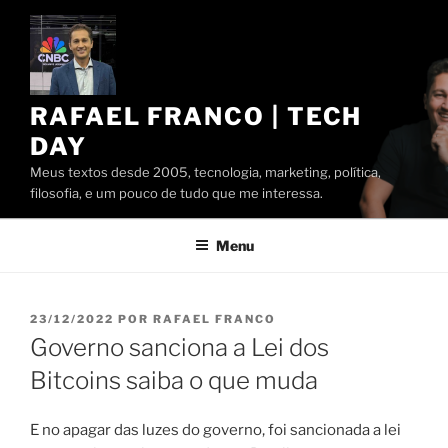
Pular
para
o
conteúdo
RAFAEL FRANCO | TECH
DAY
Meus textos desde 2005, tecnologia, marketing, política,
filosofia, e um pouco de tudo que me interessa.
Menu
PUBLICADO
23/12/2022
POR
RAFAEL FRANCO
EM
Governo sanciona a Lei dos
Bitcoins saiba o que muda
E no apagar das luzes do governo, foi sancionada a lei