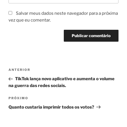
Salvar meus dados neste navegador para a próxima
vez que eu comentar.
Navegação
Post
ANTERIOR
de
anterior
TikTok lança novo aplicativo e aumenta o volume
Post
na guerra das redes sociais.
Próximo
PRÓXIMO
post
Quanto custaria imprimir todos os votos?