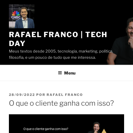
Pular
para
o
conteúdo
RAFAEL FRANCO | TECH
DAY
Meus textos desde 2005, tecnologia, marketing, política,
filosofia, e um pouco de tudo que me interessa.
Menu
PUBLICADO
28/09/2022
POR
RAFAEL FRANCO
EM
O que o cliente ganha com isso?