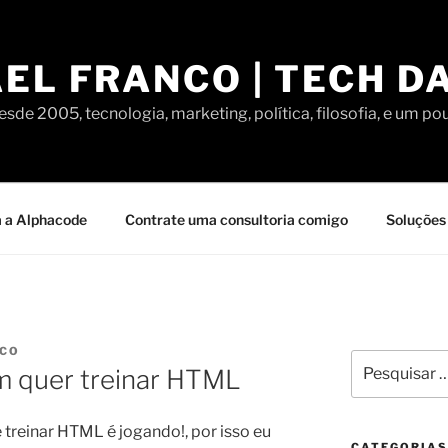
EL FRANCO | TECH D
sde 2005, tecnologia, marketing, política, filosofia, e um po
 a Alphacode
Contrate uma consultoria comigo
Soluções 
NCO
Pesquisar
 quer treinar HTML
por:
treinar HTML é jogando!, por isso eu
CATEGORIAS