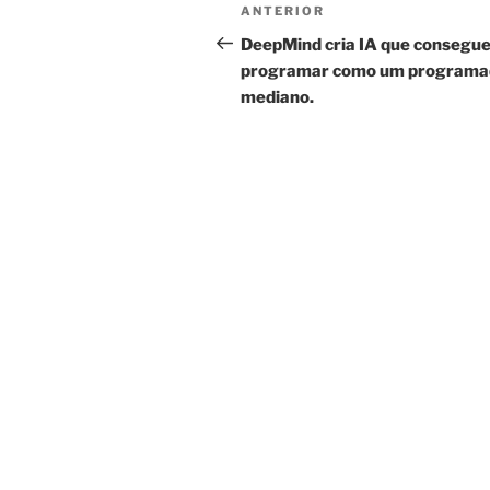
Navegação
Post
ANTERIOR
de
anterior
DeepMind cria IA que consegu
programar como um programa
Post
mediano.