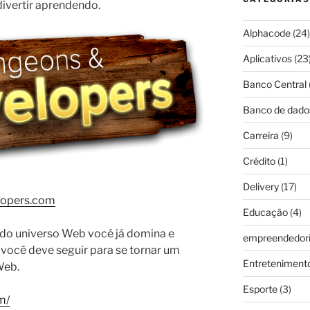
divertir aprendendo.
Alphacode
(24)
Aplicativos
(23
Banco Central
Banco de dado
Carreira
(9)
Crédito
(1)
Delivery
(17)
lopers.com
Educação
(4)
 do universo Web você já domina e
empreendedor
 você deve seguir para se tornar um
Entreteniment
Web.
Esporte
(3)
m/