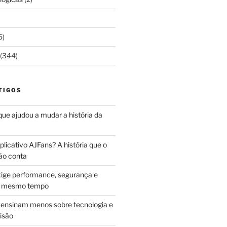
5)
(344)
TIGOS
 que ajudou a mudar a história da
licativo AJFans? A história que o
ão conta
ige performance, segurança e
ao mesmo tempo
ensinam menos sobre tecnologia e
isão