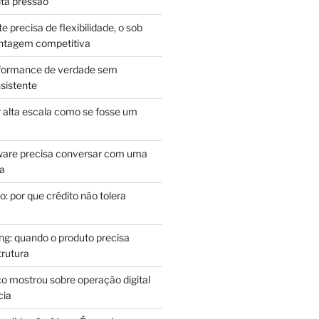
lta pressão
e precisa de flexibilidade, o sob
antagem competitiva
rformance de verdade sem
sistente
r alta escala como se fosse um
m
ware precisa conversar com uma
ca
: por que crédito não tolera
g: quando o produto precisa
rutura
o mostrou sobre operação digital
cia