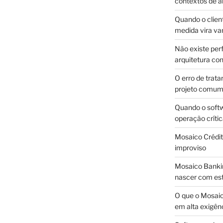
contextos de a
Quando o client
medida vira v
Não existe pe
arquitetura con
O erro de trata
projeto comu
Quando o soft
operação críti
Mosaico Crédito
improviso
Mosaico Bankin
nascer com est
O que o Mosaic
em alta exigên