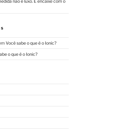
edida não é luxo. É encaixe com o
OS
em
Você sabe o que é o Ionic?
abe o que é o Ionic?