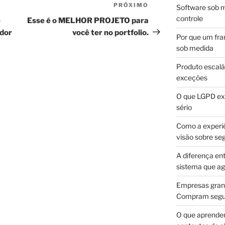
PRÓXIMO
Próximo
Software sob m
post
controle
e
Esse é o MELHOR PROJETO para
dor
você ter no portfolio.
Por que um fra
sob medida
Produto escalá
exceções
O que LGPD exi
sério
Como a experi
visão sobre se
A diferença en
sistema que a
Empresas gran
Compram segur
O que aprende