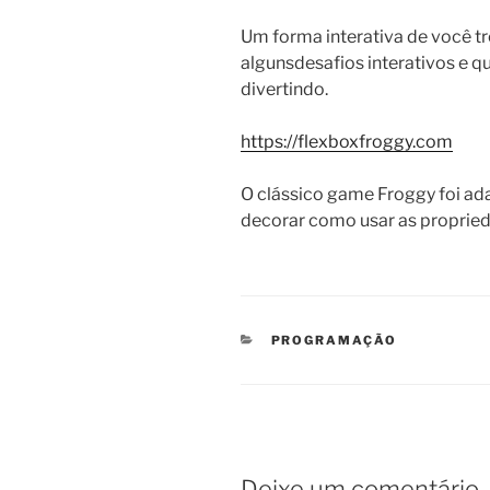
Um forma interativa de você tr
algunsdesafios interativos e qu
divertindo.
https://flexboxfroggy.com
O clássico game Froggy foi ad
decorar como usar as proprie
CATEGORIAS
PROGRAMAÇÃO
Deixe um comentário