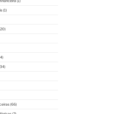
inanceira
(1)
is
(1)
20)
4)
34)
ceiras
(66)
lógicas
(2)