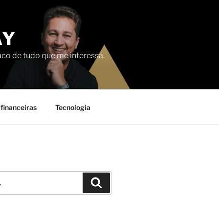
AY
uco de tudo que me interessa.
financeiras
Tecnologia
Pesquisar