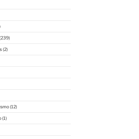
)
(239)
s
(2)
ismo
(12)
o
(1)