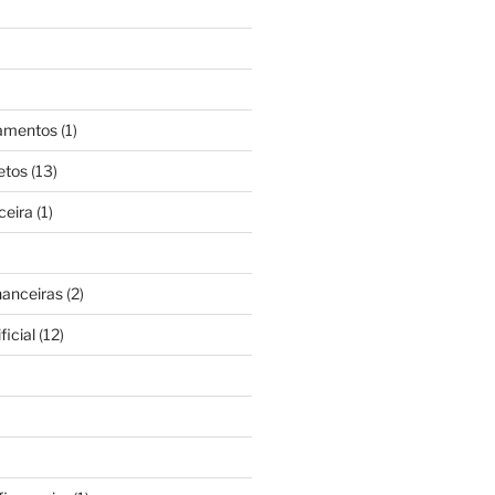
gamentos
(1)
etos
(13)
ceira
(1)
nanceiras
(2)
ficial
(12)