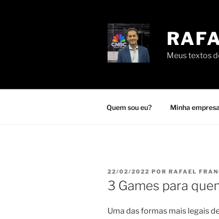
Pular
para
o
RAFA
conteúdo
Meus textos de
Quem sou eu?
Minha empresa
PUBLICADO
22/02/2022
POR
RAFAEL FRA
EM
3 Games para quem
Uma das formas mais legais de 