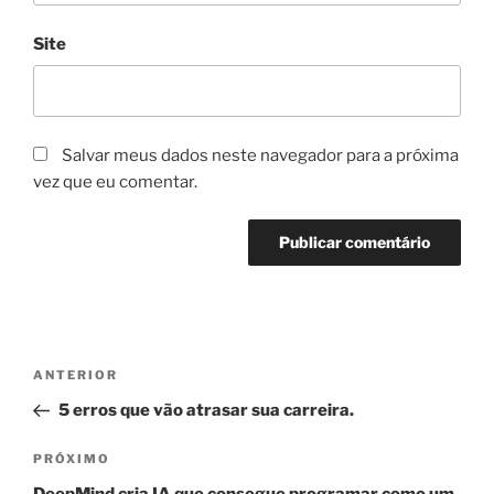
Site
Salvar meus dados neste navegador para a próxima
vez que eu comentar.
Navegação
Post
ANTERIOR
de
anterior
5 erros que vão atrasar sua carreira.
Post
Próximo
PRÓXIMO
post
DeepMind cria IA que consegue programar como um