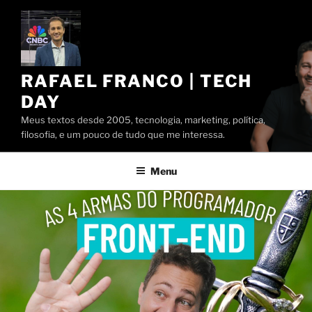
Pular
para
o
conteúdo
RAFAEL FRANCO | TECH
DAY
Meus textos desde 2005, tecnologia, marketing, política,
filosofia, e um pouco de tudo que me interessa.
Menu