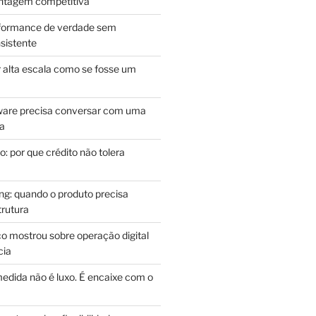
antagem competitiva
rformance de verdade sem
sistente
r alta escala como se fosse um
m
ware precisa conversar com uma
ca
: por que crédito não tolera
g: quando o produto precisa
rutura
o mostrou sobre operação digital
cia
edida não é luxo. É encaixe com o