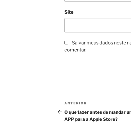
Site
Salvar meus dados neste n
comentar.
Navegação
Post
ANTERIOR
de
anterior
O que fazer antes de mandar 
APP para a Apple Store?
Post