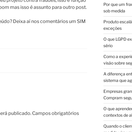
eu projeto contra fraudes, isso é função
Por que um fra
bom mas isso é assunto para outro post.
sob medida
teúdo? Deixa aí nos comentários um SIM
Produto escalá
exceções
O que LGPD exi
sério
Como a experi
visão sobre se
A diferença en
sistema que a
Empresas gran
Compram segur
O que aprende
erá publicado.
Campos obrigatórios
contextos de a
Quando o client