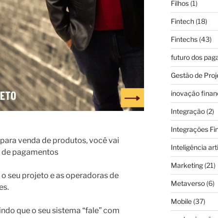
Filhos
(1)
Fintech
(18)
Fintechs
(43)
futuro dos pa
Gestão de Proj
inovação finan
Integração
(2)
Integrações Fi
o para venda de produtos, você vai
Inteligência arti
y de pagamentos
Marketing
(21)
 o seu projeto e as operadoras de
Metaverso
(6)
es.
Mobile
(37)
tindo que o seu sistema “fale” com