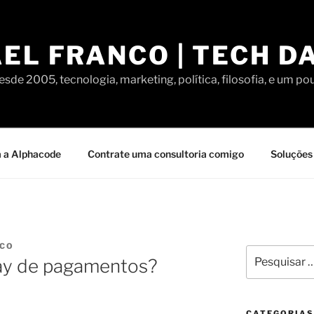
EL FRANCO | TECH D
sde 2005, tecnologia, marketing, política, filosofia, e um po
 a Alphacode
Contrate uma consultoria comigo
Soluções 
NCO
Pesquisar
ay de pagamentos?
por:
CATEGORIAS