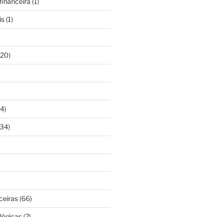
inanceira
(1)
is
(1)
20)
4)
34)
ceiras
(66)
lógicas
(2)