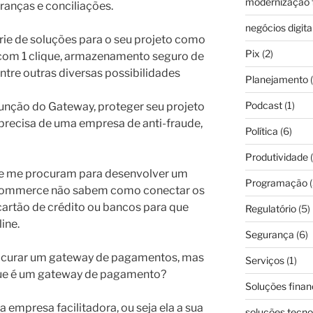
modernização f
anças e conciliações.
negócios digita
érie de soluções para o seu projeto como
Pix
(2)
com 1 clique, armazenamento seguro de
entre outras diversas possibilidades
Planejamento
(
Podcast
(1)
função do Gateway, proteger seu projeto
 precisa de uma empresa de anti-fraude,
Política
(6)
Produtividade
(
e me procuram para desenvolver um
Programação
(
e-commerce não sabem como conectar os
cartão de crédito ou bancos para que
Regulatório
(5)
ine.
Segurança
(6)
procurar um gateway de pagamentos, mas
Serviços
(1)
 que é um gateway de pagamento?
Soluções finan
empresa facilitadora, ou seja ela a sua
soluções tecno