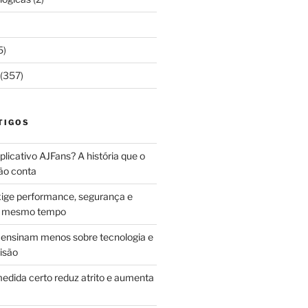
5)
(357)
TIGOS
licativo AJFans? A história que o
ão conta
ige performance, segurança e
ao mesmo tempo
ensinam menos sobre tecnologia e
isão
edida certo reduz atrito e aumenta