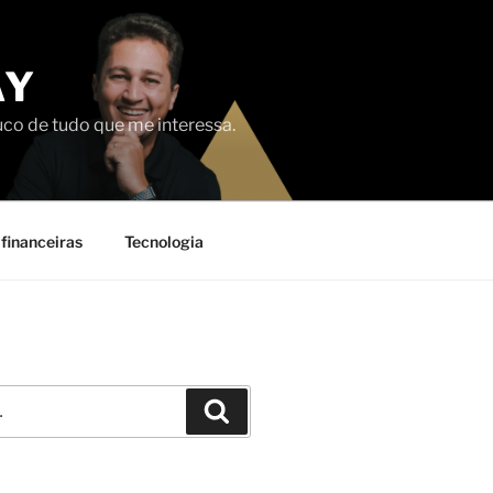
AY
uco de tudo que me interessa.
financeiras
Tecnologia
Pesquisar