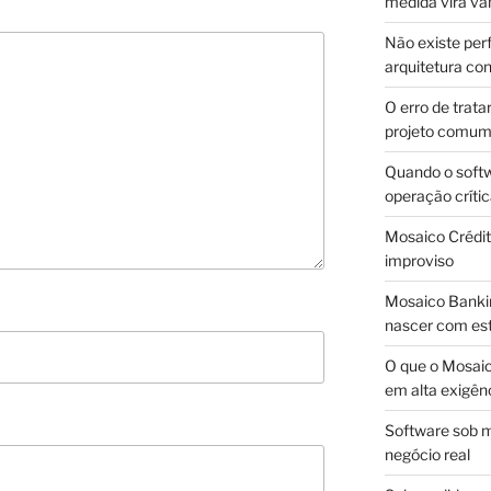
medida vira v
Não existe pe
arquitetura con
O erro de trata
projeto comu
Quando o soft
operação críti
Mosaico Crédito
improviso
Mosaico Bankin
nascer com est
O que o Mosaic
em alta exigên
Software sob m
negócio real