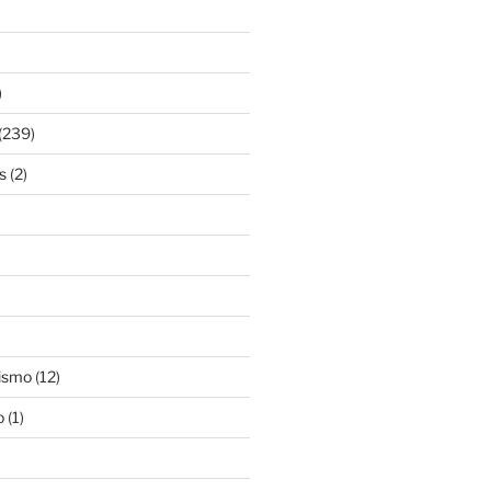
)
(239)
s
(2)
ismo
(12)
o
(1)