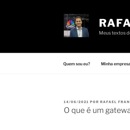
Pular
para
o
RAFA
conteúdo
Meus textos de
Quem sou eu?
Minha empresa
PUBLICADO
14/06/2021
POR
RAFAEL FRA
EM
O que é um gatew