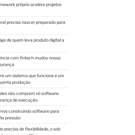
mework próprio acelera projetos
vel precisa nascer preparado para
ge de quem leva produto digital a
ência com fintech mudou nossa
gurança
tre um sistema que funciona e um
guenta produção
des não compram só software.
ança de execução.
mos construindo software para
lta pressão
e precisa de flexibilidade, o sob