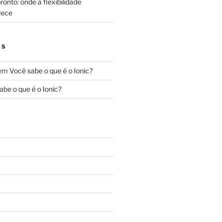
onto: onde a flexibilidade
rece
OS
em
Você sabe o que é o Ionic?
abe o que é o Ionic?