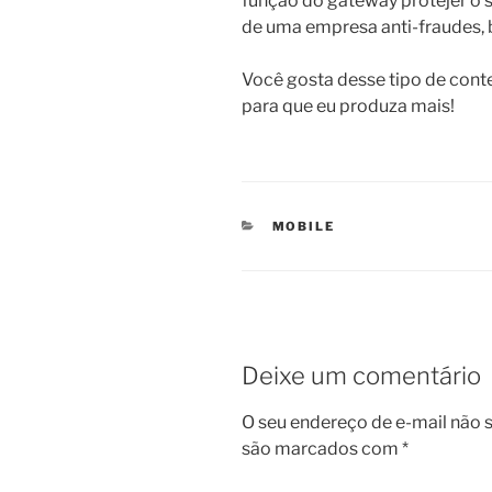
função do gateway protejer o s
de uma empresa anti-fraudes, 
Você gosta desse tipo de con
para que eu produza mais!
CATEGORIAS
MOBILE
Deixe um comentário
O seu endereço de e-mail não s
são marcados com
*