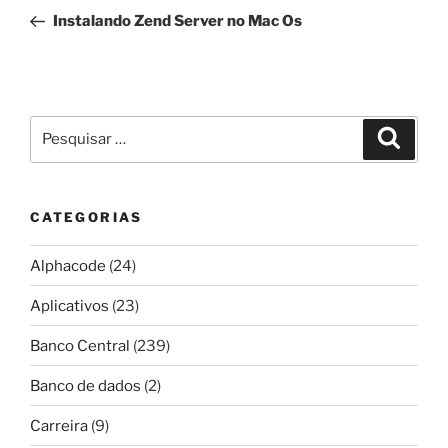
de
anterior
Instalando Zend Server no Mac Os
Post
Pesquisar
Pesqui
por:
CATEGORIAS
Alphacode
(24)
Aplicativos
(23)
Banco Central
(239)
Banco de dados
(2)
Carreira
(9)