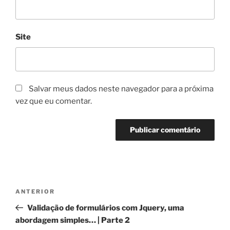
Site
Salvar meus dados neste navegador para a próxima
vez que eu comentar.
Navegação
Post
ANTERIOR
de
anterior
Validação de formulários com Jquery, uma
Post
abordagem simples… | Parte 2