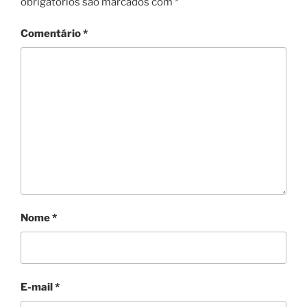
obrigatórios são marcados com
*
Comentário
*
Nome
*
E-mail
*