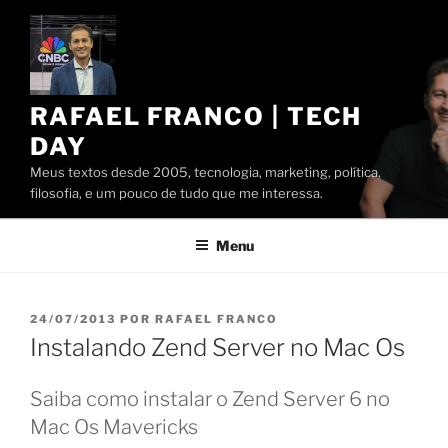
Pular
para
o
conteúdo
RAFAEL FRANCO | TECH
DAY
Meus textos desde 2005, tecnologia, marketing, política,
filosofia, e um pouco de tudo que me interessa.
Menu
PUBLICADO
24/07/2013
POR
RAFAEL FRANCO
EM
Instalando Zend Server no Mac Os
Saiba como instalar o Zend Server 6 no
Mac Os Mavericks