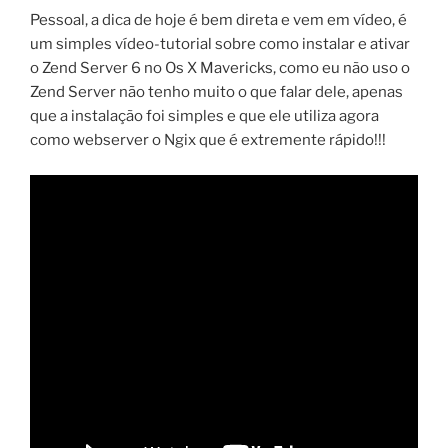
Pessoal, a dica de hoje é bem direta e vem em vídeo, é
um simples vídeo-tutorial sobre como instalar e ativar
o Zend Server 6 no Os X Mavericks, como eu não uso o
Zend Server não tenho muito o que falar dele, apenas
que a instalação foi simples e que ele utiliza agora
como webserver o Ngix que é extremente rápido!!!