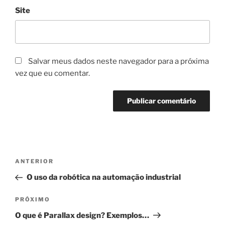
Site
Salvar meus dados neste navegador para a próxima
vez que eu comentar.
Navegação
Post
ANTERIOR
de
anterior
O uso da robótica na automação industrial
Post
Próximo
PRÓXIMO
post
O que é Parallax design? Exemplos…