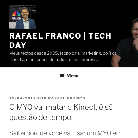
Pular
para
o
conteúdo
RAFAEL FRANCO | TECH
DAY
Meus textos desde 2005, tecnologia, marketing, política,
filosofia, e um pouco de tudo que me interessa.
Menu
PUBLICADO
25/04/2013
POR
RAFAEL FRANCO
EM
O MYO vai matar o Kinect, é só
questão de tempo!
Saiba porque você vai usar um MYO em