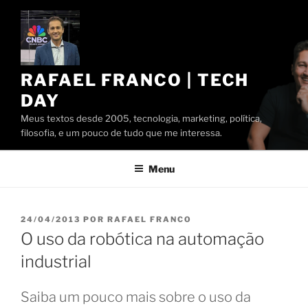
Pular
para
o
conteúdo
RAFAEL FRANCO | TECH
DAY
Meus textos desde 2005, tecnologia, marketing, política,
filosofia, e um pouco de tudo que me interessa.
Menu
PUBLICADO
24/04/2013
POR
RAFAEL FRANCO
EM
O uso da robótica na automação
industrial
Saiba um pouco mais sobre o uso da