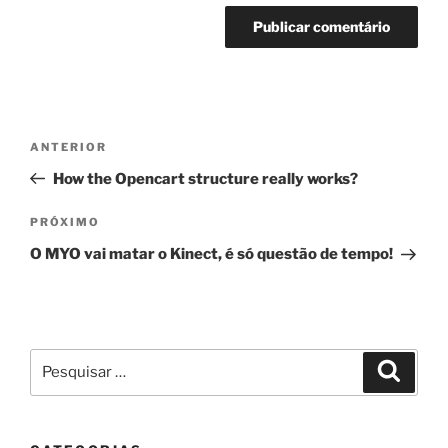
Navegação
Post
ANTERIOR
de
anterior
How the Opencart structure really works?
Post
Próximo
PRÓXIMO
post
O MYO vai matar o Kinect, é só questão de tempo!
Pesquisar
Pesqui
por: