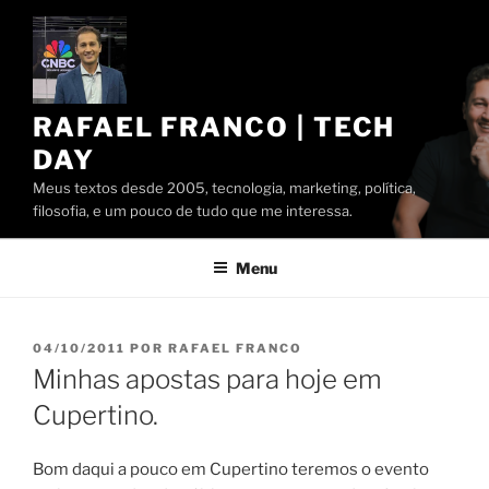
Pular
para
o
conteúdo
RAFAEL FRANCO | TECH
DAY
Meus textos desde 2005, tecnologia, marketing, política,
filosofia, e um pouco de tudo que me interessa.
Menu
PUBLICADO
04/10/2011
POR
RAFAEL FRANCO
EM
Minhas apostas para hoje em
Cupertino.
Bom daqui a pouco em Cupertino teremos o evento