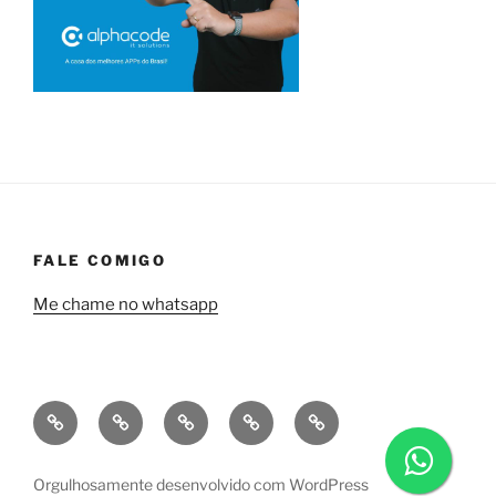
FALE COMIGO
Me chame no whatsapp
Quem
Minha
Contrate
Soluções
Tecnologia
sou
empresa
uma
financeiras
eu?
a
consultoria
Orgulhosamente desenvolvido com WordPress