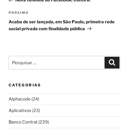
Nova timeline do Facebook. Confira!
Post
Próximo
PRÓXIMO
post
Acaba de ser lançada, em São Paulo, primeira rede
social privada com finalidade pública
Pesquisar
Pesqui
por:
CATEGORIAS
Alphacode
(24)
Aplicativos
(23)
Banco Central
(239)