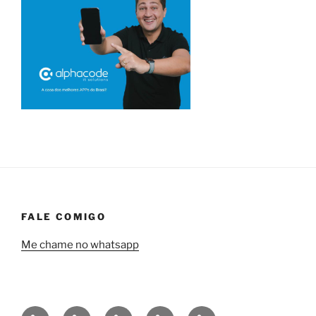
FALE COMIGO
Me chame no whatsapp
Quem
Minha
Contrate
Soluções
Tecnologia