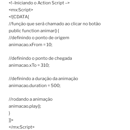
<!–Iniciando o Action Script –>
<mx:Script>
<![CDATA[
//função que será chamado ao clicar no botão
public function animar() {
//definindo o ponto de origem
animacao.xFrom = 10;
//definindo o ponto de chegada
animacao.xTo = 310;
//definindo a duração da animação
animacao.duration = 500;
//rodando a animação
animacao.play();
}
]]>
</mx:Script>