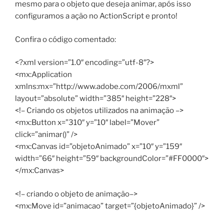
mesmo para o objeto que deseja animar, após isso
configuramos a ação no ActionScript e pronto!
Confira o código comentado:
<?xml version=”1.0″ encoding=”utf-8″?>
<mx:Application
xmlns:mx=”http://www.adobe.com/2006/mxml”
layout=”absolute” width=”385″ height=”228″>
<!– Criando os objetos utilizados na animação –>
<mx:Button x=”310″ y=”10″ label=”Mover”
click=”animar()” />
<mx:Canvas id=”objetoAnimado” x=”10″ y=”159″
width=”66″ height=”59″ backgroundColor=”#FF0000″>
</mx:Canvas>
<!– criando o objeto de animação–>
<mx:Move id=”animacao” target=”{objetoAnimado}” />