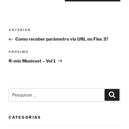
Navegação
Post
ANTERIOR
de
anterior
Como receber parâmetro via URL no Flex 3?
Post
Próximo
PRÓXIMO
post
R-mix Musicast – Vol 1
Pesquisar
Pesqui
por:
CATEGORIAS