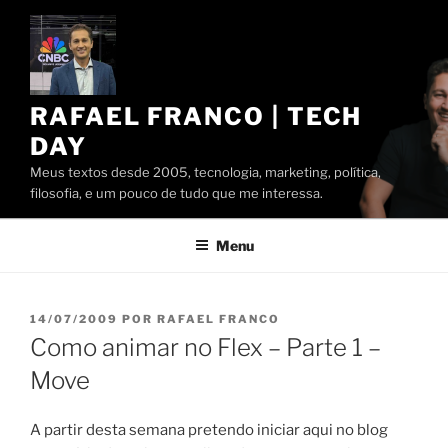
Pular
para
o
conteúdo
RAFAEL FRANCO | TECH
DAY
Meus textos desde 2005, tecnologia, marketing, política,
filosofia, e um pouco de tudo que me interessa.
Menu
PUBLICADO
14/07/2009
POR
RAFAEL FRANCO
EM
Como animar no Flex – Parte 1 –
Move
A partir desta semana pretendo iniciar aqui no blog