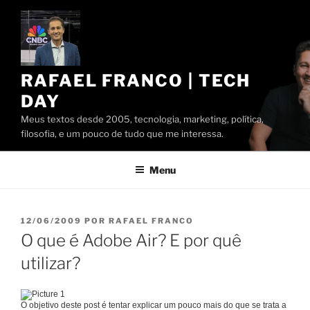
Pular
para
o
conteúdo
RAFAEL FRANCO | TECH
DAY
Meus textos desde 2005, tecnologia, marketing, política,
filosofia, e um pouco de tudo que me interessa.
Menu
PUBLICADO
12/06/2009
POR
RAFAEL FRANCO
EM
O que é Adobe Air? E por quê
utilizar?
O objetivo deste post é tentar explicar um pouco mais do que se trata a