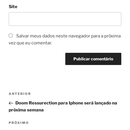
Site
Salvar meus dados neste navegador para a próxima
vez que eu comentar.
Navegação
Post
ANTERIOR
de
anterior
Doom Ressurection para Iphone será lançado na
Post
próxima semana
Próximo
PRÓXIMO