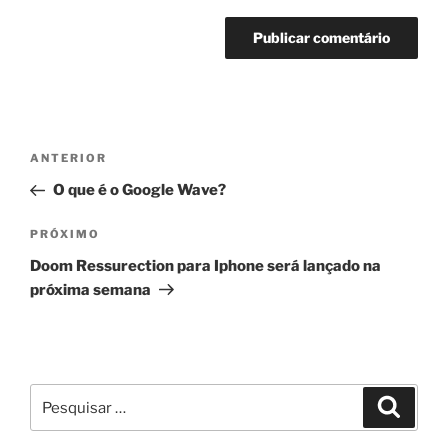
Navegação
Post
ANTERIOR
de
anterior
O que é o Google Wave?
Post
Próximo
PRÓXIMO
post
Doom Ressurection para Iphone será lançado na
próxima semana
Pesquisar
Pesqui
por: