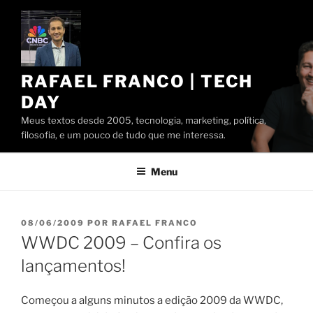
Pular
para
o
conteúdo
RAFAEL FRANCO | TECH
DAY
Meus textos desde 2005, tecnologia, marketing, política,
filosofia, e um pouco de tudo que me interessa.
Menu
PUBLICADO
08/06/2009
POR
RAFAEL FRANCO
EM
WWDC 2009 – Confira os
lançamentos!
Começou a alguns minutos a edição 2009 da WWDC,