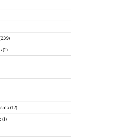
)
(239)
s
(2)
ismo
(12)
o
(1)