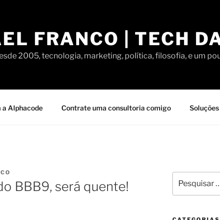
EL FRANCO | TECH D
sde 2005, tecnologia, marketing, política, filosofia, e um po
 a Alphacode
Contrate uma consultoria comigo
Soluções 
NCO
Pesquisar
o BBB9, será quente!
por:
CATEGORIAS