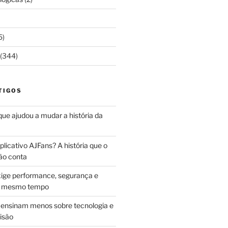
5)
(344)
TIGOS
 que ajudou a mudar a história da
licativo AJFans? A história que o
ão conta
ige performance, segurança e
ao mesmo tempo
ensinam menos sobre tecnologia e
isão