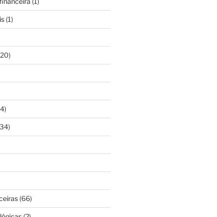
inanceira
(1)
is
(1)
20)
4)
34)
ceiras
(66)
lógicas
(2)