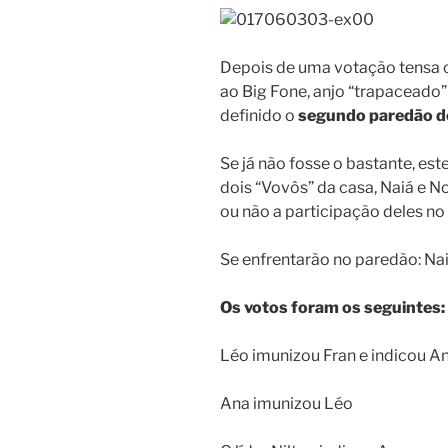
Depois de uma votação tensa c
ao Big Fone, anjo “trapaceado”
definido o
segundo paredão 
Se já não fosse o bastante, es
dois “Vovôs” da casa, Naiá e N
ou não a participação deles n
Se enfrentarão no paredão: Na
Os votos foram os seguintes:
Léo imunizou Fran e indicou A
Ana imunizou Léo