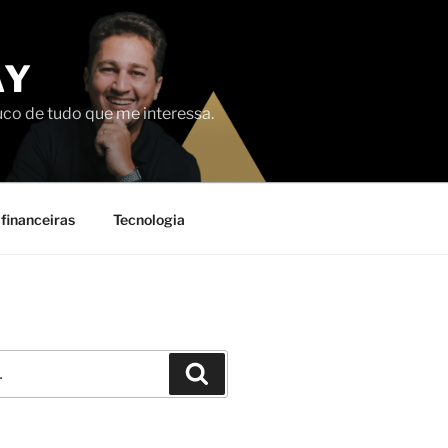
AY
uco de tudo que me interessa.
financeiras
Tecnologia
Pesquisar