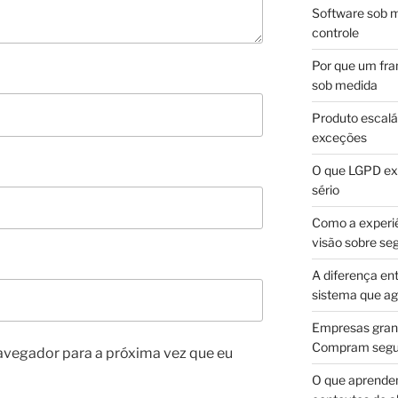
Software sob m
controle
Por que um fra
sob medida
Produto escalá
exceções
O que LGPD exi
sério
Como a experi
visão sobre se
A diferença en
sistema que a
Empresas gran
Compram segur
avegador para a próxima vez que eu
O que aprende