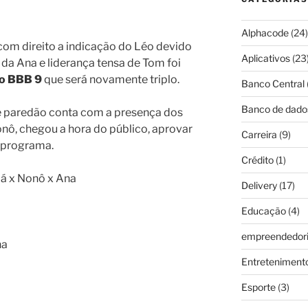
Alphacode
(24)
om direito a indicação do Léo devido
Aplicativos
(23
 da Ana e liderança tensa de Tom foi
do BBB 9
que será novamente triplo.
Banco Central
Banco de dado
te paredão conta com a presença dos
onô, chegou a hora do público, aprovar
Carreira
(9)
o programa.
Crédito
(1)
iá x Nonô x Ana
Delivery
(17)
Educação
(4)
empreendedor
na
Entreteniment
Esporte
(3)