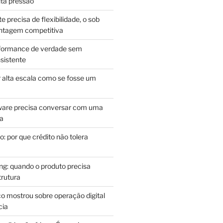
lta pressão
e precisa de flexibilidade, o sob
antagem competitiva
rformance de verdade sem
sistente
r alta escala como se fosse um
m
ware precisa conversar com uma
ca
: por que crédito não tolera
g: quando o produto precisa
rutura
o mostrou sobre operação digital
cia