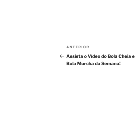
Navegação
Post
ANTERIOR
de
anterior
Assista o Vídeo do Bola Cheia e
Bola Murcha da Semana!
Post