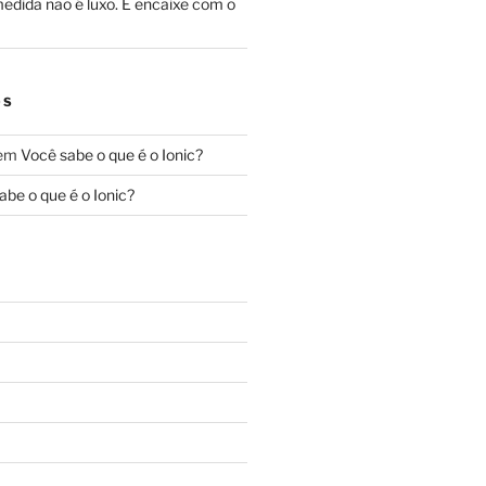
edida não é luxo. É encaixe com o
OS
em
Você sabe o que é o Ionic?
abe o que é o Ionic?