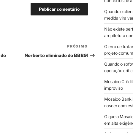
contextos de a
Quando o client
medida vira v
Não existe pe
arquitetura con
O erro de trata
PRÓXIMO
Próximo
projeto comu
post
 do
Norberto eliminado do BBB9!
Quando o soft
operação críti
Mosaico Crédito
improviso
Mosaico Bankin
nascer com est
O que o Mosaic
em alta exigên