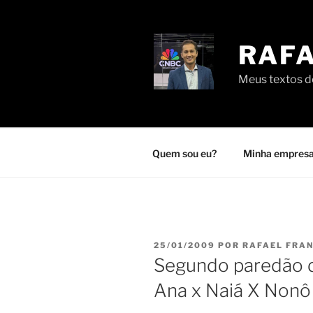
Pular
para
o
RAFA
conteúdo
Meus textos de
Quem sou eu?
Minha empresa
PUBLICADO
25/01/2009
POR
RAFAEL FRA
EM
Segundo paredão d
Ana x Naiá X Nonô