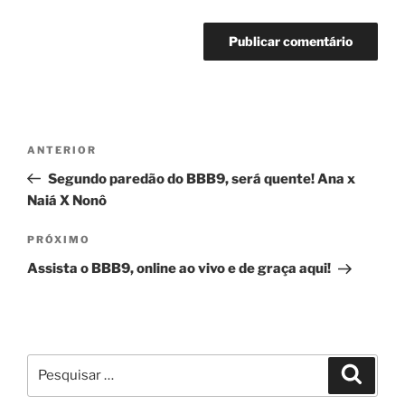
Navegação
Post
ANTERIOR
de
anterior
Segundo paredão do BBB9, será quente! Ana x
Post
Naiá X Nonô
Próximo
PRÓXIMO
post
Assista o BBB9, online ao vivo e de graça aqui!
Pesquisar
Pesqui
por: