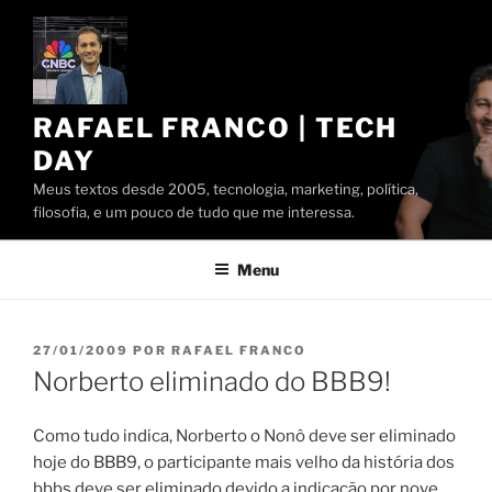
Pular
para
o
conteúdo
RAFAEL FRANCO | TECH
DAY
Meus textos desde 2005, tecnologia, marketing, política,
filosofia, e um pouco de tudo que me interessa.
Menu
PUBLICADO
27/01/2009
POR
RAFAEL FRANCO
EM
Norberto eliminado do BBB9!
Como tudo indica, Norberto o Nonô deve ser eliminado
hoje do BBB9, o participante mais velho da história dos
bbbs deve ser eliminado devido a indicação por nove