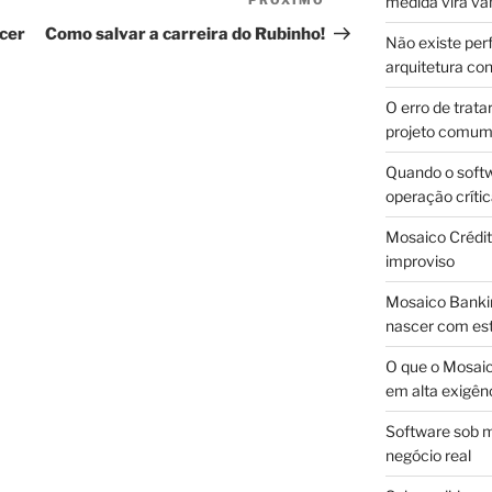
PRÓXIMO
Próximo
medida vira v
post
ncer
Como salvar a carreira do Rubinho!
Não existe pe
arquitetura con
O erro de trata
projeto comu
Quando o soft
operação críti
Mosaico Crédito
improviso
Mosaico Bankin
nascer com est
O que o Mosaic
em alta exigên
Software sob m
negócio real