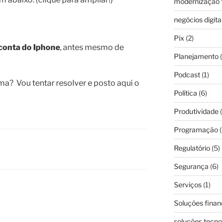
modernização f
negócios digita
Pix
(2)
conta
do
Iphone
, antes mesmo de
Planejamento
(
Podcast
(1)
a? Vou tentar resolver e posto aqui o
Política
(6)
Produtividade
(
Programação
(
Regulatório
(5)
Segurança
(6)
Serviços
(1)
Soluções finan
soluções tecno