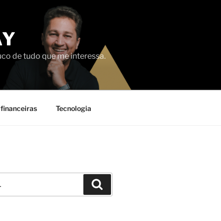
AY
uco de tudo que me interessa.
financeiras
Tecnologia
Pesquisar