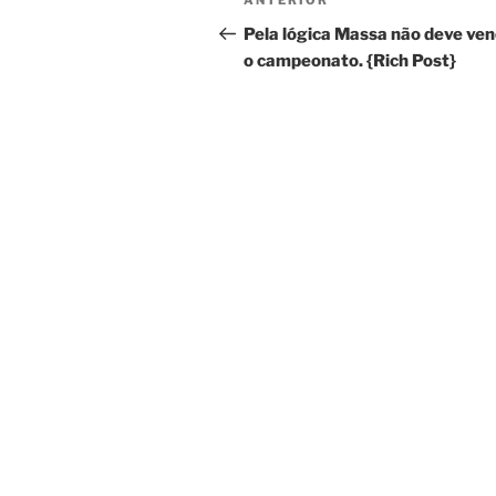
Post
ANTERIOR
de
anterior
Pela lógica Massa não deve ve
o campeonato. {Rich Post}
Post