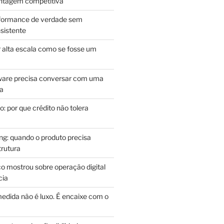
antagem competitiva
rformance de verdade sem
sistente
r alta escala como se fosse um
m
ware precisa conversar com uma
ca
: por que crédito não tolera
g: quando o produto precisa
rutura
o mostrou sobre operação digital
cia
edida não é luxo. É encaixe com o