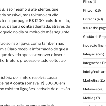
Filhos
(1)
s 8, isso mesmo 8 atendentes que
Fintech
(18)
ria possivel, mas foi tudo em vão.
Fintechs
(43)
s teria que pagar R$ 1200 reais de multa,
a ou pagar a
conta
adiantada, através de
futuro dos pa
oqueio no dia primeiro do mês seguinte.
Gestão de Proj
 não só não ligava, como também não
inovação finan
m a Claro recebi a informação de que a
Integração
(2)
e que deveria apenas remover e inserir
o. Efetui o processo e tudo voltou ao
Integrações Fi
Inteligência arti
stória do limite e resolvi acessa
Marketing
(21)
deira! A
conta
somava R$ 398,08 em
sso existem ligações incríveis de que vão
Metaverso
(6)
Mobile
(37)
abaixo: (clique para ampliar!)