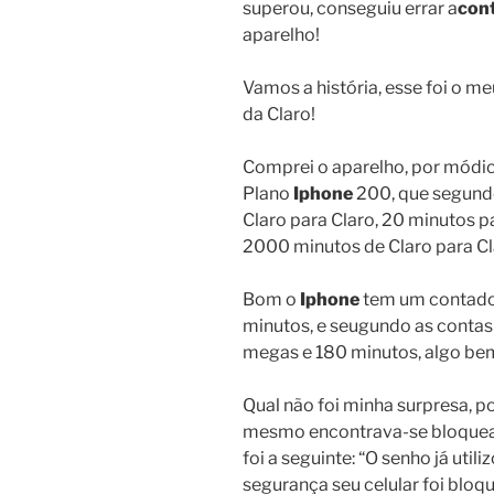
superou, conseguiu errar a
con
aparelho!
Vamos a história, esse foi o 
da Claro!
Comprei o aparelho, por módic
Plano
Iphone
200, que segund
Claro para Claro, 20 minutos p
2000 minutos de Claro para C
Bom o
Iphone
tem um contador
minutos, e seugundo as contas d
megas e 180 minutos, algo bem
Qual não foi minha surpresa, poi
mesmo encontrava-se bloquead
foi a seguinte: “O senho já util
segurança seu celular foi bloq