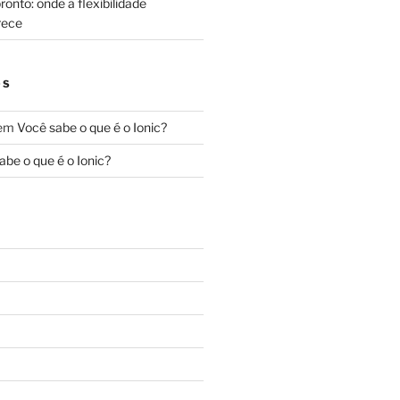
onto: onde a flexibilidade
rece
OS
em
Você sabe o que é o Ionic?
abe o que é o Ionic?