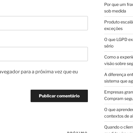
Por que um fra
sob medida
Produto escalá
exceções
O que LGPD exi
sério
Como a experi
visão sobre se
avegador para a próxima vez que eu
A diferença en
sistema que a
Empresas gran
Compram segur
O que aprende
contextos de a
Quando o client