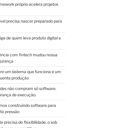
mework próprio acelera projetos
vel precisa nascer preparado para
ge de quem leva produto digital a
ência com fintech mudou nossa
gurança
tre um sistema que funciona e um
guenta produção
des não compram só software.
ança de execução.
mos construindo software para
lta pressão
e precisa de flexibilidade, o sob