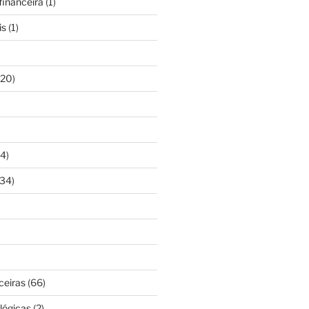
inanceira
(1)
is
(1)
20)
4)
34)
ceiras
(66)
lógicas
(2)