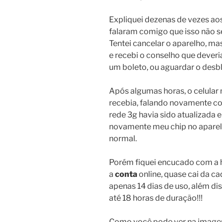
Expliquei dezenas de vezes ao
falaram comigo que isso não se
Tentei cancelar o aparelho, ma
e recebi o conselho que deveri
um boleto, ou aguardar o desbl
Após algumas horas, o celular
recebia, falando novamente co
rede 3g havia sido atualizada 
novamente meu chip no aparelh
normal.
Porém fiquei encucado com a hi
a
conta
online, quase cai da ca
apenas 14 dias de uso, além di
até 18 horas de duração!!!
Como você pode ver na imagem 