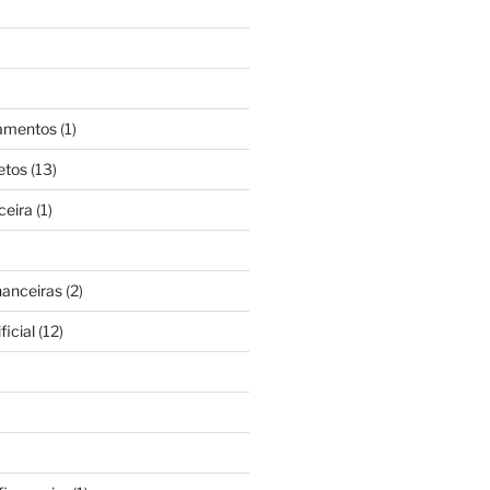
gamentos
(1)
etos
(13)
ceira
(1)
nanceiras
(2)
ficial
(12)