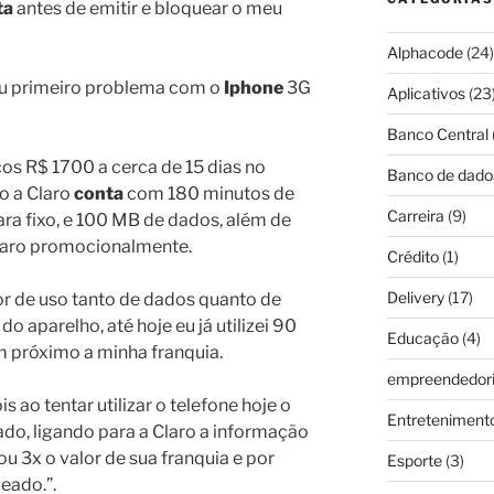
ta
antes de emitir e bloquear o meu
Alphacode
(24)
meu primeiro problema com o
Iphone
3G
Aplicativos
(23
Banco Central
os R$ 1700 a cerca de 15 dias no
Banco de dado
o a Claro
conta
com 180 minutos de
Carreira
(9)
ara fixo, e 100 MB de dados, além de
laro promocionalmente.
Crédito
(1)
Delivery
(17)
 de uso tanto de dados quanto de
o aparelho, até hoje eu já utilizei 90
Educação
(4)
 próximo a minha franquia.
empreendedor
s ao tentar utilizar o telefone hoje o
Entreteniment
o, ligando para a Claro a informação
izou 3x o valor de sua franquia e por
Esporte
(3)
ueado.”.