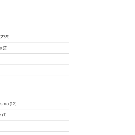
)
(239)
s
(2)
ismo
(12)
o
(1)