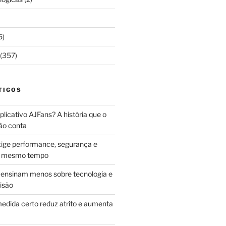
5)
(357)
TIGOS
licativo AJFans? A história que o
ão conta
ige performance, segurança e
ao mesmo tempo
ensinam menos sobre tecnologia e
isão
edida certo reduz atrito e aumenta