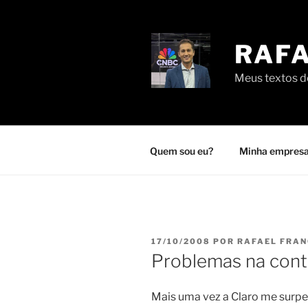
Pular
para
o
RAFA
conteúdo
Meus textos de
Quem sou eu?
Minha empresa
PUBLICADO
17/10/2008
POR
RAFAEL FRA
EM
Problemas na cont
Mais uma vez a Claro me surpe