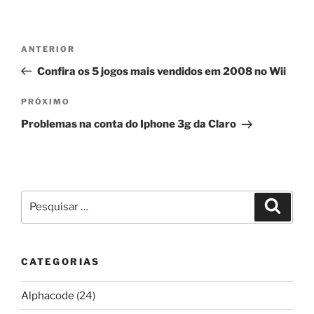
Navegação
Post
ANTERIOR
de
anterior
Confira os 5 jogos mais vendidos em 2008 no Wii
Post
Próximo
PRÓXIMO
post
Problemas na conta do Iphone 3g da Claro
Pesquisar
Pesqui
por:
CATEGORIAS
Alphacode
(24)