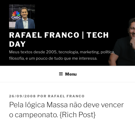
Pular
para
o
conteúdo
RAFAEL FRANCO | TECH
DAY
Meus textos desde 2005, tecnologia, marketing, política,
filosofia, e um pouco de tudo que me interessa.
Menu
PUBLICADO
26/09/2008
POR
RAFAEL FRANCO
EM
Pela lógica Massa não deve vencer
o campeonato. {Rich Post}