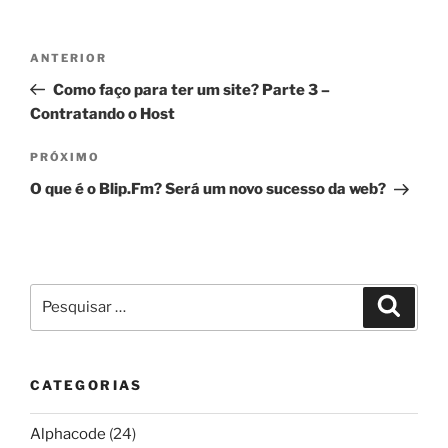
Navegação
Post
ANTERIOR
de
anterior
Como faço para ter um site? Parte 3 –
Post
Contratando o Host
Próximo
PRÓXIMO
post
O que é o Blip.Fm? Será um novo sucesso da web?
Pesquisar
Pesqui
por:
CATEGORIAS
Alphacode
(24)