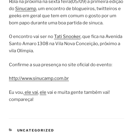
Rola na próxima na sexta feira(05/09) a primeira edição
do
Sinucamp
, um encontro de blogueiros, twitteiros e
geeks em geral que tem em comum o gosto por um
bom papo durante uma boa partida de sinuca.
O encontro vai ser no
Tati Snooker
, que fica na Avenida
Santo Amaro 1308 na Vila Nova Conceição, próximo a
vila Olímpia.
Confirme a sua presença no site oficial do evento:
http://www.sinucamp.com.br
Eu vou,
ele vai
,
ele
vai e muita gente também vai!
compareça!
CATEGORIAS
UNCATEGORIZED