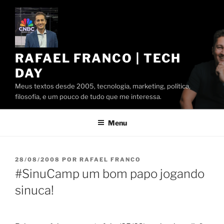
Pular
para
o
conteúdo
RAFAEL FRANCO | TECH
DAY
Meus textos desde 2005, tecnologia, marketing, política,
filosofia, e um pouco de tudo que me interessa.
Menu
PUBLICADO
28/08/2008
POR
RAFAEL FRANCO
EM
#SinuCamp um bom papo jogando
sinuca!