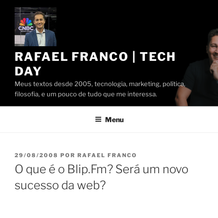
Pular
para
o
conteúdo
RAFAEL FRANCO | TECH
DAY
Meus textos desde 2005, tecnologia, marketing, política,
filosofia, e um pouco de tudo que me interessa.
Menu
PUBLICADO
29/08/2008
POR
RAFAEL FRANCO
EM
O que é o Blip.Fm? Será um novo
sucesso da web?