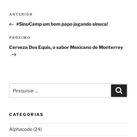
Navegação
Post
ANTERIOR
de
anterior
#SinuCamp um bom papo jogando sinuca!
Post
Próximo
PRÓXIMO
post
Cerveza Dos Equis, o sabor Mexicano de Monterrey
Pesquisar
Pesqui
por:
CATEGORIAS
Alphacode
(24)