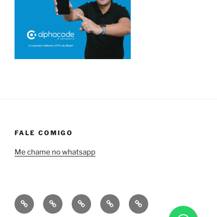
FALE COMIGO
Me chame no whatsapp
Quem
Minha
Contrate
Soluções
Tecnologia
sou
empresa
uma
financeiras